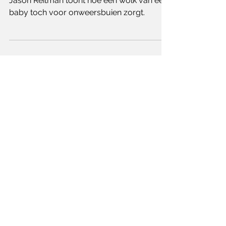
Jason Reitman toont hoe een wolk van een
baby toch voor onweersbuien zorgt.