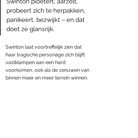
Swinton ploetert, aarzelt, 
probeert zich te herpakken, 
panikeert, bezwijkt – en dat 
doet ze glansrijk.
Swinton laat voortreffelijk zien dat 
haar tragische personage zich blijft 
vastklampen aan een hard 
voorkomen, ook als de zenuwen van 
binnen meer en meer terrein winnen. 
Swinton ploetert, aarzelt, probeert 
zich te herpakken, panikeert, bezwijkt 
– en Swinton doet het glansrijk.
Michael Clayton bezorgde haar een 
Academy Award voor beste bijrol. 
Mijn stellige overtuiging: geen andere 