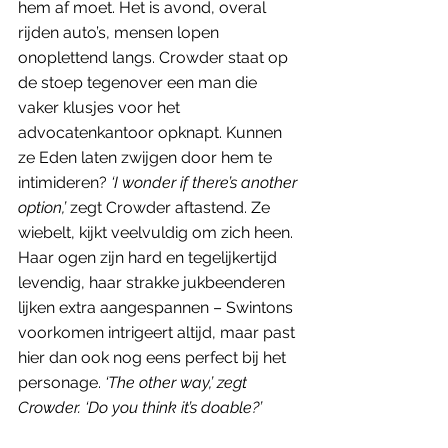
hem af moet. Het is avond, overal 
rijden auto’s, mensen lopen 
onoplettend langs. Crowder staat op 
de stoep tegenover een man die 
vaker klusjes voor het 
advocatenkantoor opknapt. Kunnen 
ze Eden laten zwijgen door hem te 
intimideren? 
‘I wonder if there’s another 
option,’ 
zegt Crowder aftastend. Ze 
wiebelt, kijkt veelvuldig om zich heen. 
Haar ogen zijn hard en tegelijkertijd 
levendig, haar strakke jukbeenderen 
lijken extra aangespannen – Swintons 
voorkomen intrigeert altijd, maar past 
hier dan ook nog eens perfect bij het 
personage. 
‘The other way,’ zegt 
Crowder. ‘Do you think it’s doable?’