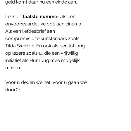
geld komt daar nu een einde aan. 
Lees dit
 laatste nummer
 als een 
onvoorwaardelijke ode aan cinema. 
Als een liefdesbrief aan 
compromisloze kunstenaars zoals 
Tilda Swinton. En ook als een lofzang 
op lezers zoals u, die een vrijwillig 
initiatief als Humbug mee mogelijk 
maken. 
Voor u deden we het, voor u gaan we 
door(*).
Ontdek het allemaal zelf in ons 
tiende nummer. Pik een exemplaar 
op bij een van de vele 
verkooppunten
. Of koop het in onze 