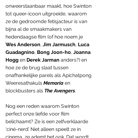
onweerstaanbaar maakt, hoe Swinton 
tot queer-icoon uitgroeide, waarom 
ze de gedroomde fetisjacteur is van 
bijna al de smaakmakers van 
hedendaagse film (of hoe noem je 
Wes Anderson
, 
Jim Jarmusch
, 
Luca 
Guadagnino
, 
Bong Joon-ho
, 
Joanna 
Hogg
 en 
Derek Jarman
 anders?) en 
hoe ze de brug slaat tussen 
onafhankelijke parels als Apichatpong 
Weeresathakuls 
Memoria
 en 
blockbusters als 
The Avengers
.
Nog een reden waarom Swinton 
perfect onze liefde voor film 
belichaamt? Ze is een zelfverklaarde 
‘ciné-nerd’. Niet alleen speelt ze in 
cinema, ze ademt het ook. Dat wordt 