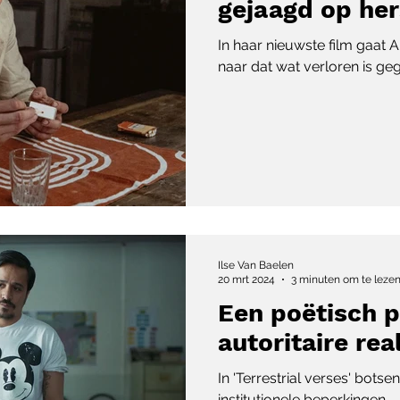
gejaagd op he
In haar nieuwste film gaat 
naar dat wat verloren is ge
Ilse Van Baelen
20 mrt 2024
3 minuten om te leze
Een poëtisch p
autoritaire real
In 'Terrestrial verses' bots
institutionele beperkingen.