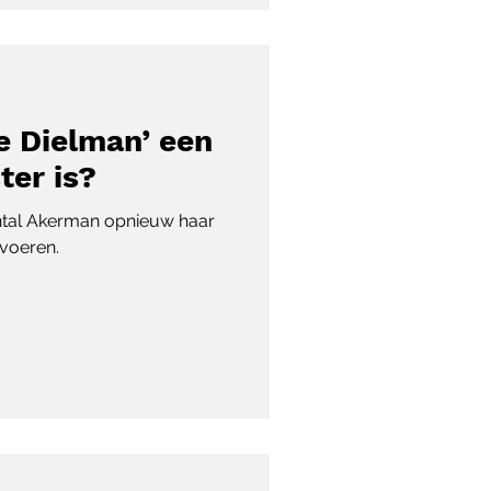
e Dielman’ een
ter is?
hantal Akerman opnieuw haar
voeren.