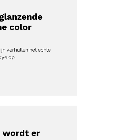
 glanzende
e color
ijn verhullen het echte
oye op.
’ wordt er