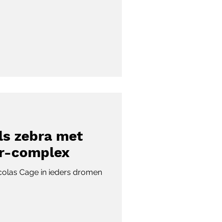
ls zebra met
r-complex
icolas Cage in ieders dromen