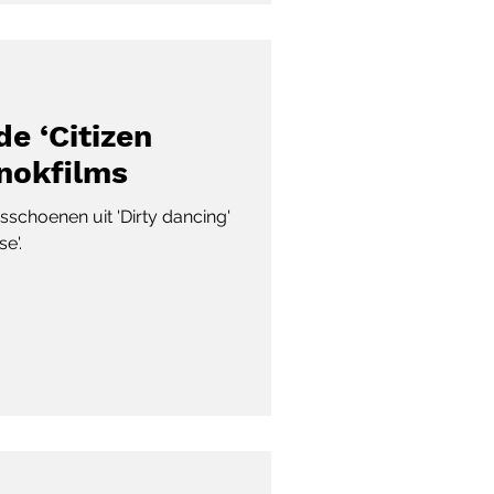
de ‘Citizen
nokfilms
nsschoenen uit 'Dirty dancing'
e'.