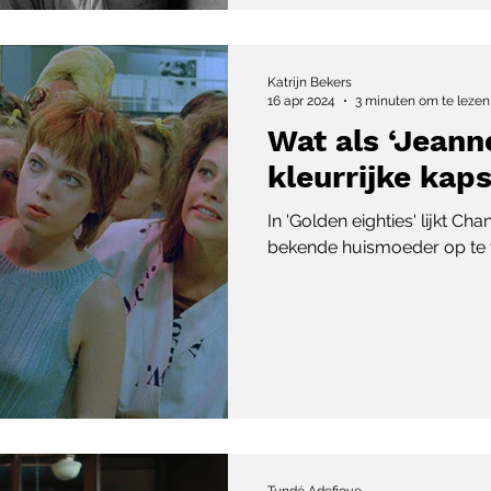
Katrijn Bekers
16 apr 2024
3 minuten om te lezen
Wat als ‘Jeann
kleurrijke kaps
In 'Golden eighties' lijkt C
bekende huismoeder op te 
Tundé Adefioye