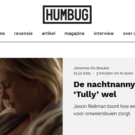
me
recensie
artikel
magazine
interview
over 
Johannes De Breuker
22 jul 2025
3 minuten om te lezen
De nachtnanny 
‘Tully’ wel
Jason Reitman toont hoe e
voor onweersbuien zorgt.