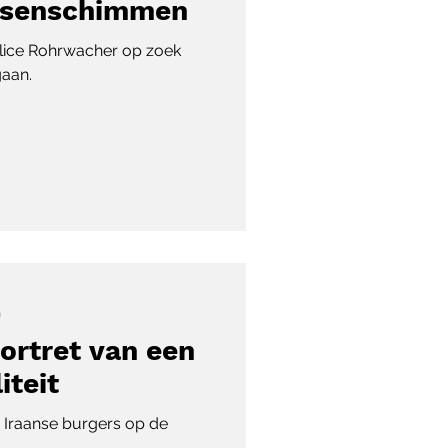
rsenschimmen
Alice Rohrwacher op zoek
gaan.
n
ortret van een
iteit
en Iraanse burgers op de