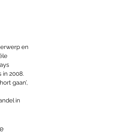
derwerp en 
ële 
ays 
in 2008. 
ort gaan’, 
ndel in 
e 