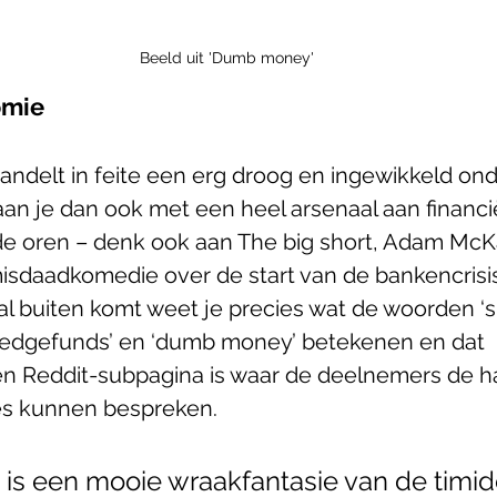
Beeld uit 'Dumb money'
omie
delt in feite een erg droog en ingewikkeld on
an je dan ook met een heel arsenaal aan financi
de oren – denk ook aan The big short, Adam McK
daadkomedie over de start van de bankencrisis 
l buiten komt weet je precies wat de woorden ‘sh
‘hedgefunds’ en ‘dumb money’ betekenen en dat 
n Reddit-subpagina is waar de deelnemers de ha
es kunnen bespreken. 
 is een mooie wraakfantasie van de timid