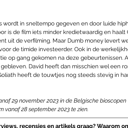
 
 wordt in sneltempo gegeven en door luide hip
or is de film iets minder kredietwaardig en haalt G
nt uit de verfilming. Maar Dumb money levert w
oor de timide investeerder. Ook in de werkelijkhe
tie op gang gekomen na deze gebeurtenissen. All
 gebleven. David heeft dan misschien wel een r
iath heeft de touwtjes nog steeds stevig in h
naf 29 november 2023 in de Belgische bioscopen te
lm vanaf 28 september 2023 te zien.
rviews, recensies en artikels graag? Waarom on