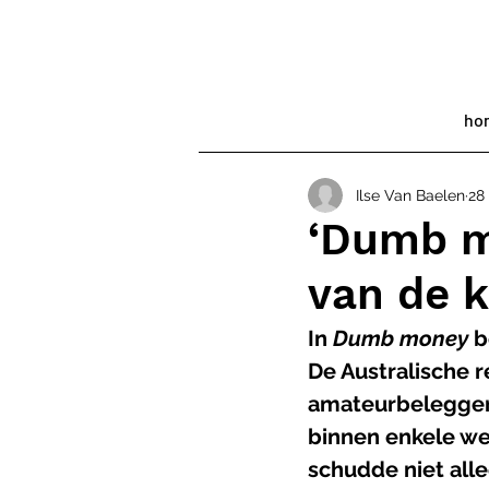
ho
Ilse Van Baelen
28
‘Dumb m
van de k
​​In 
Dumb money
 b
De Australische r
amateurbeleggers
binnen enkele we
schudde niet all