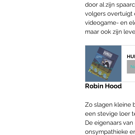
door al zijn spaa
volgers overtuig
videogame- en ele
maar ook zijn leve
HUM
N
Robin Hood
Zo slagen kleine 
een stevige loer t
De eigenaars van 
onsympathieke en 