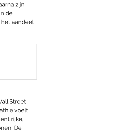
arna zijn 
n de 
 het aandeel 
ll Street 
thie voelt. 
t rijke, 
onen. De 