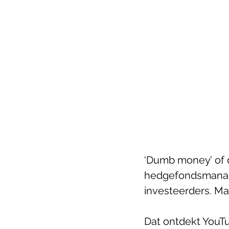
‘Dumb money’ of 
hedgefondsmanager
investeerders. Maa
Dat ontdekt YouTub