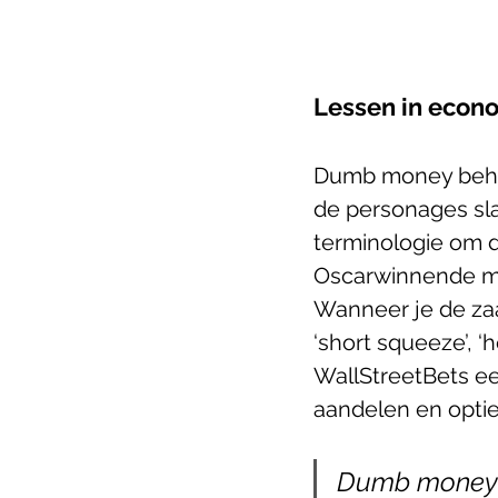
Lessen in econ
Dumb money behan
de personages sla
terminologie om 
Oscarwinnende mis
Wanneer je de zaa
‘short squeeze’, 
WallStreetBets ee
aandelen en opti
Dumb money