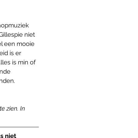
hopmuziek 
illespie niet 
el een mooie 
id is er 
es is min of 
onde 
anden.
 zien. In 
s niet 