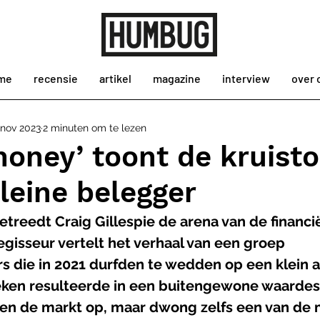
me
recensie
artikel
magazine
interview
over 
 nov 2023
2 minuten om te lezen
oney’ toont de kruist
leine belegger
etreedt Craig Gillespie de arena van de financi
egisseur vertelt het verhaal van een groep 
 die in 2021 durfden te wedden op een klein a
ken resulteerde in een buitengewone waardest
een de markt op, maar dwong zelfs een van de 