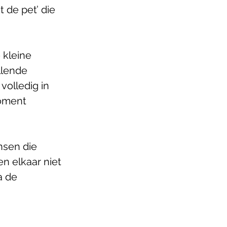
de pet’ die 
 kleine 
llende 
olledig in 
oment 
sen die 
n elkaar niet 
a de 