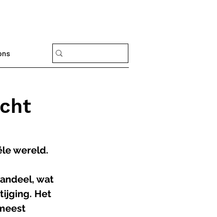
ons
ocht
ële wereld. 
andeel, wat 
ijging. Het 
meest 