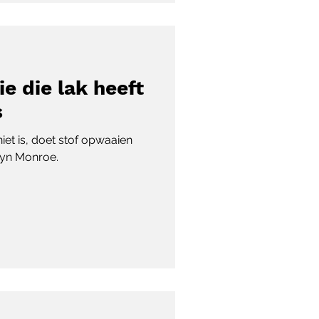
e die lak heeft
s
niet is, doet stof opwaaien
lyn Monroe.