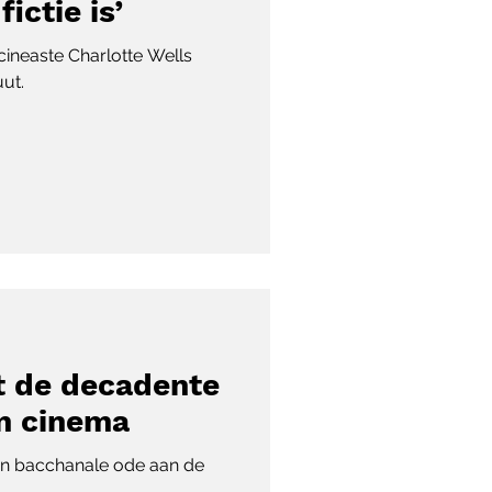
ictie is’
cineaste Charlotte Wells
ut.
t de decadente
an cinema
n bacchanale ode aan de
.