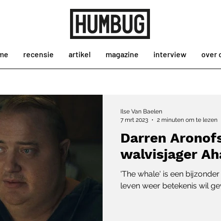
me
recensie
artikel
magazine
interview
over 
Ilse Van Baelen
7 mrt 2023
2 minuten om te lezen
Darren Aronof
walvisjager Ah
'The whale' is een bijzonder
leven weer betekenis wil ge