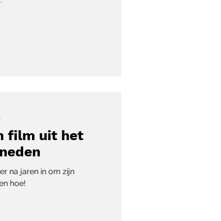
n
n film uit het
sneden
r na jaren in om zijn
 en hoe!