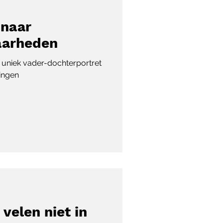
 naar
aarheden
 uniek vader-dochterportret
ringen
 velen niet in