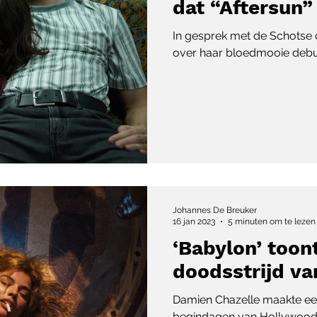
dat “Aftersun” f
In gesprek met de Schotse 
over haar bloedmooie debu
Johannes De Breuker
16 jan 2023
5 minuten om te lezen
‘Babylon’ toon
doodsstrijd v
Damien Chazelle maakte ee
begindagen van Hollywood