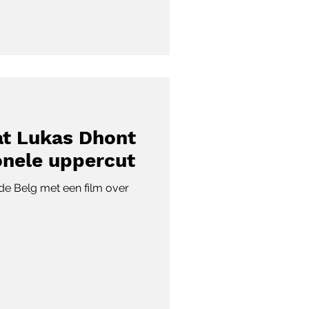
at Lukas Dhont
onele uppercut
t de Belg met een film over