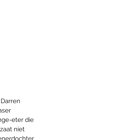
 Darren 
aser 
nge-eter die 
zaat niet 
ienerdochter 