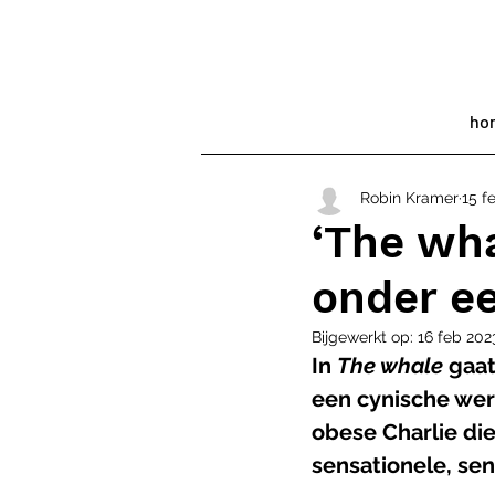
ho
Robin Kramer
15 f
‘The wha
onder ee
Bijgewerkt op:
16 feb 202
In 
The whale 
gaat
een cynische wer
obese Charlie die
sensationele, sen