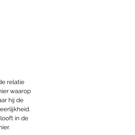
e relatie 
nier waarop 
ar hij de 
erlijkheid. 
ooft in de 
ier. 