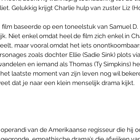
 liet. Gelukkig krijgt Charlie hulp van zuster Liz (
n film baseerde op een toneelstuk van Samuel D.
jk. Niet enkel omdat heel de film zich enkel in Cha
elt, maar vooral omdat het iets onontkoombaars
onages zoals dochter Ellie (Sadie Sink) plots vi
wandelen en iemand als Thomas (Ty Simpkins) he
 het laatste moment van zijn leven nog wil beker
weet dat je naar een klein menselijk drama kijkt. 
operandi van de Amerikaanse regisseur die hij oo
 gegronde, empathische drama’s die afwijken van 