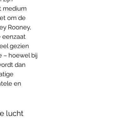
et medium 
et om de 
ey Rooney, 
e eenzaat 
eel gezien 
 – hoewel bij 
wordt dan 
atige 
tele en 
e lucht 