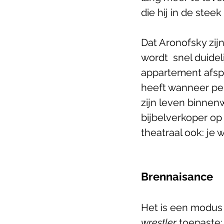
die hij in de steek
Dat Aronofsky zij
wordt  snel duideli
appartement afspe
heeft wanneer pers
zijn leven binnen
bijbelverkoper op
theatraal ook: je 
Brennaisance
Het is een modus 
wrestler
 toepaste: