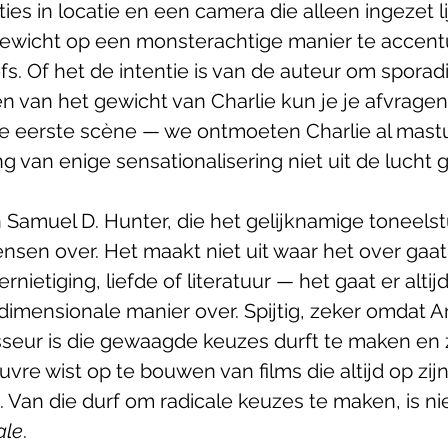
ies in locatie en een camera die alleen ingezet lij
wicht op een monsterachtige manier te accentu
fs. Of het de intentie is van de auteur om sporad
n van het gewicht van Charlie kun je je afvragen
de eerste scène — we ontmoeten Charlie al mas
ng van enige sensationalisering niet uit de lucht 
 Samuel D. Hunter, die het gelijknamige toneelst
ensen over. Het maakt niet uit waar het over gaat 
nietiging, liefde of literatuur — het gaat er altij
ndimensionale manier over. Spijtig, zeker omdat A
isseur is die gewaagde keuzes durft te maken en 
re wist op te bouwen van films die altijd op zijn
 Van die durf om radicale keuzes te maken, is nie
ale
. 