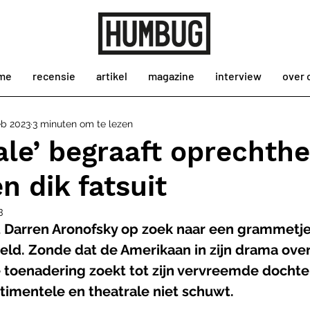
me
recensie
artikel
magazine
interview
over 
eb 2023
3 minuten om te lezen
le’ begraaft oprechthe
n dik fatsuit
3
 Darren Aronofsky op zoek naar een grammetje
eld. Zonde dat de Amerikaan in zijn drama ove
 toenadering zoekt tot zijn vervreemde dochter
timentele en theatrale niet schuwt.