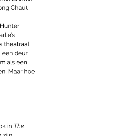
Hong Chau). 
 Hunter 
rlie’s 
 theatraal 
a een deur 
m als een 
en. Maar hoe 
k in 
The 
zijn 