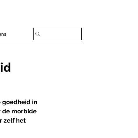
ons
id
 goedheid in 
r de morbide 
 zelf het 