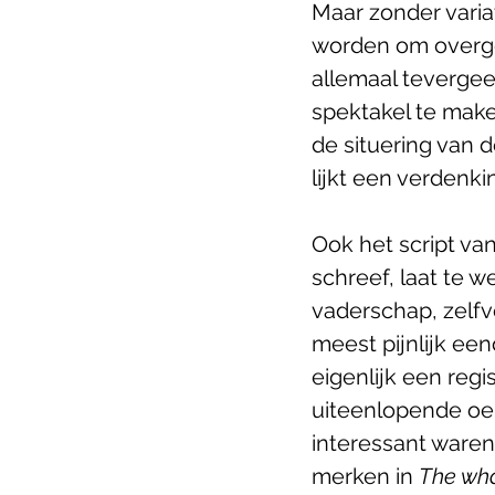
Maar zonder variat
worden om overge
allemaal tevergee
spektakel te make
de situering van 
lijkt een verdenki
Ook het script van
schreef, laat te w
vaderschap, zelfver
meest pijnlijk ee
eigenlijk een reg
uiteenlopende oeuv
interessant waren.
merken in 
The wh