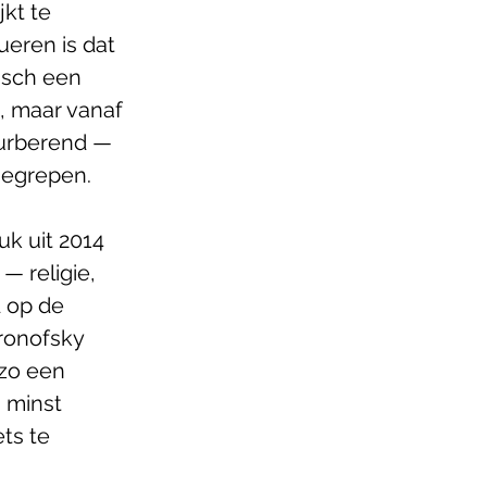
kt te 
eren is dat 
isch een 
, maar vanaf 
turberend — 
gegrepen. 
uk uit 2014 
— religie, 
d op de 
ronofsky 
zo een 
 minst 
ts te 