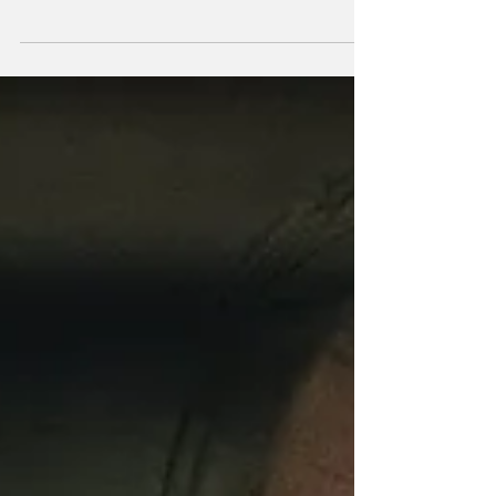
grammetje goedheid in een cynische
wereld.