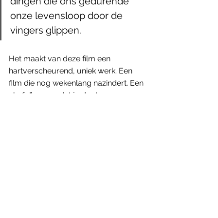
dingen die ons gedurende 
onze levensloop door de 
vingers glippen.
Het maakt van deze film een 
hartverscheurend, uniek werk. Een 
film die nog wekenlang nazindert. Een 
chef d’oeuvre dat je doet 
wegmijmeren naar momenten uit je 
eigen verleden. Dat je doet reflecteren 
over mensen die je verloren bent en 
over wat er precies in hen speelde. 
Daarnaast is 
Aftersun
 ook een 
troostende film. Een film die je vertelt 
dat je zeker niet alleen worstelt met 
de ongrijpbaarheid van de tijd die 
verstrijkt en de dingen die ons 