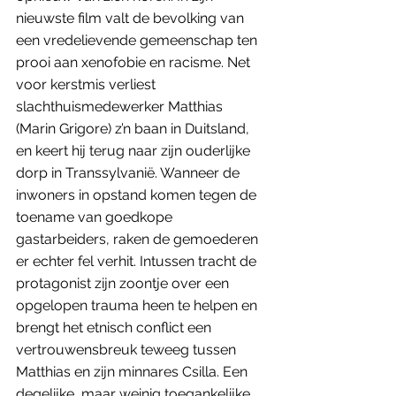
nieuwste film valt de bevolking van 
een vredelievende gemeenschap ten 
prooi aan xenofobie en racisme. Net 
voor kerstmis verliest 
slachthuismedewerker Matthias 
(Marin Grigore) z’n baan in Duitsland, 
en keert hij terug naar zijn ouderlijke 
dorp in Transsylvanië. Wanneer de 
inwoners in opstand komen tegen de 
toename van goedkope 
gastarbeiders, raken de gemoederen 
er echter fel verhit. Intussen tracht de 
protagonist zijn zoontje over een 
opgelopen trauma heen te helpen en 
brengt het etnisch conflict een 
vertrouwensbreuk teweeg tussen 
Matthias en zijn minnares Csilla. Een 
degelijke, maar weinig toegankelijke 