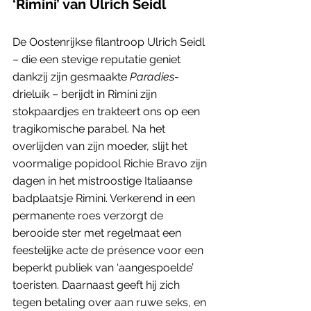
‘Rimini’ van Ulrich Seidl
De Oostenrijkse filantroop Ulrich Seidl 
– die een stevige reputatie geniet 
dankzij zijn gesmaakte 
Paradies
-
drieluik – berijdt in Rimini zijn 
stokpaardjes en trakteert ons op een 
tragikomische parabel. Na het 
overlijden van zijn moeder, slijt het 
voormalige popidool Richie Bravo zijn 
dagen in het mistroostige Italiaanse 
badplaatsje Rimini. Verkerend in een 
permanente roes verzorgt de 
berooide ster met regelmaat een 
feestelijke acte de présence voor een 
beperkt publiek van ‘aangespoelde’ 
toeristen. Daarnaast geeft hij zich 
tegen betaling over aan ruwe seks, en 