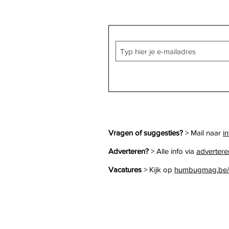
In ‘Stand By Me’ slenteren
ze naar volwassenheid
Vragen of suggesties?
> Mail naar
i
Adverteren?
>
Alle info via
advertere
Vacatures
> Kijk op
humbugmag.be/