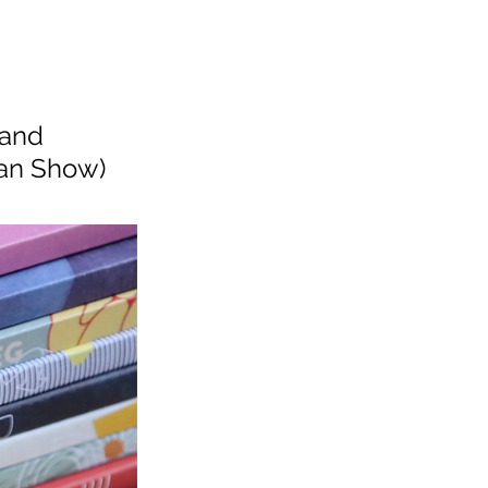
 and 
an Show)