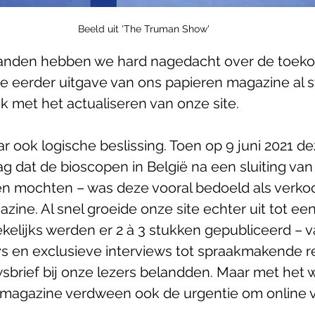
Beeld uit 'The Truman Show'
nden hebben we hard nagedacht over de toeko
 eerder uitgave van ons papieren magazine al s
 met het actualiseren van onze site. 
r ook logische beslissing. Toen op 9 juni 2021 dez
ag dat de bioscopen in België na een sluiting van
en mochten – was deze vooral bedoeld als verko
zine. Al snel groeide onze site echter uit tot ee
ekelijks werden er 2 à 3 stukken gepubliceerd – v
s en exclusieve interviews tot spraakmakende r
wsbrief bij onze lezers belandden. Maar met het 
 magazine verdween ook de urgentie om online v