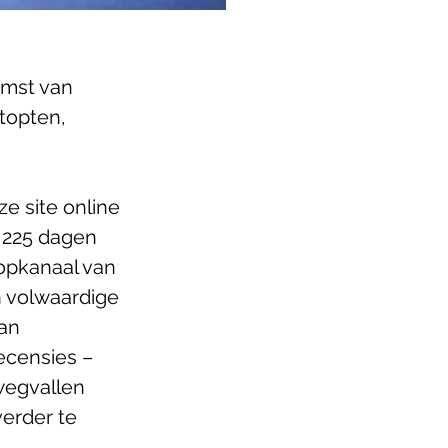
mst van 
topten, 
e site online 
 225 dagen 
opkanaal van 
n volwaardige 
an 
ecensies – 
wegvallen 
erder te 