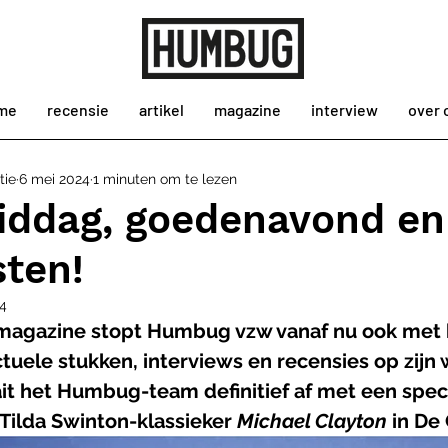
me
recensie
artikel
magazine
interview
over 
tie
6 mei 2024
1 minuten om te lezen
ddag, goedenavond en
sten!
4
 magazine stopt Humbug vzw vanaf nu ook met 
tuele stukken, interviews en recensies op zijn 
it het Humbug-team definitief af met een speci
Tilda Swinton-klassieker 
Michael Clayton 
in De