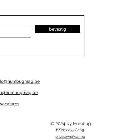
bevestig
Dean Tavoularis, de man
Waa
die mensenlijken als props
koni
beschouwt
nfo@humbugmag.be
n
@humbugmag.be
vacatures
© 2024 by Humbug
ISSN: 2795-8469
privacyverklaring