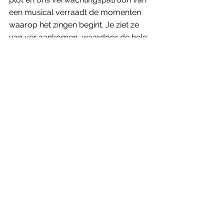
een musical verraadt de momenten 
waarop het zingen begint. Je ziet ze 
van ver aankomen, waardoor de hele 
anatomie van deze adaptatie bloot 
komt te liggen. Voor zij die bekend zijn 
met het verhaal blijft er weinig 
substantieels over.
Donnelly streeft de ware visie 
van het verhaal mijlenver 
voorbij en overcompenseert 
mateloos.
Donnelly’s remake voelt bovendien 
sterk aan als een reactie op 
A 
Christmas Carol
, Disney’s versie uit 