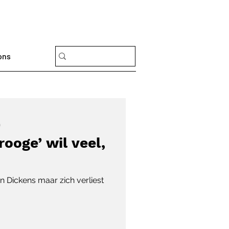
ons
n
rooge’ wil veel,
an Dickens maar zich verliest