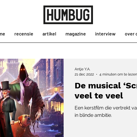
me
recensie
artikel
magazine
interview
over 
Antje Y.A.
21 dec 2022
4 minuten om te leze
De musical ‘Sc
veel te veel
Een kerstfilm die vertrekt v
in blinde ambitie.