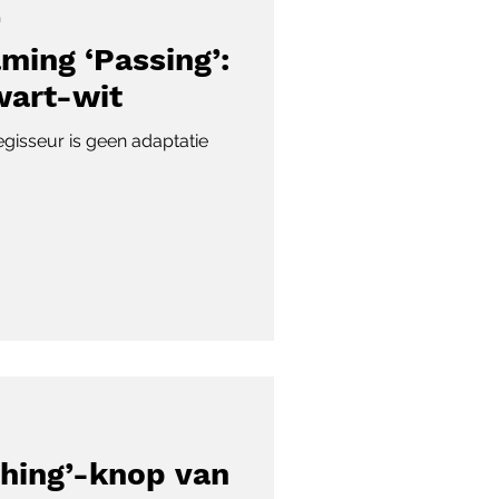
n
ming ‘Passing’:
zwart-wit
gisseur is geen adaptatie
thing’-knop van