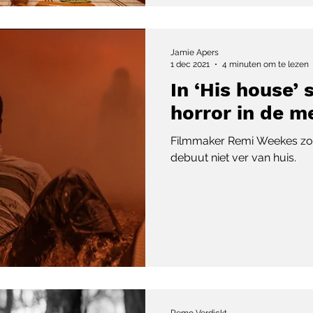
Jamie Apers
1 dec 2021
4 minuten om te lezen
In ‘His house’ 
horror in de m
Filmmaker Remi Weekes zoch
debuut niet ver van huis.
Remo Verdickt