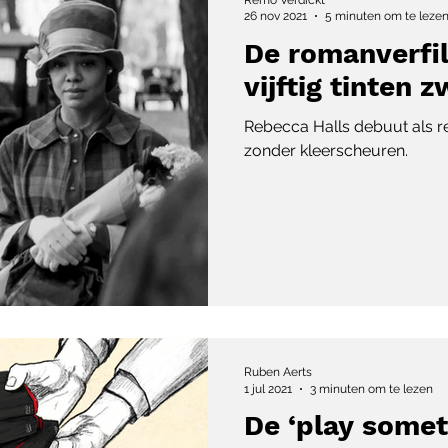
26 nov 2021
5 minuten om te leze
De romanverfil
vijftig tinten 
Rebecca Halls debuut als re
zonder kleerscheuren.
Ruben Aerts
1 jul 2021
3 minuten om te lezen
De ‘play some