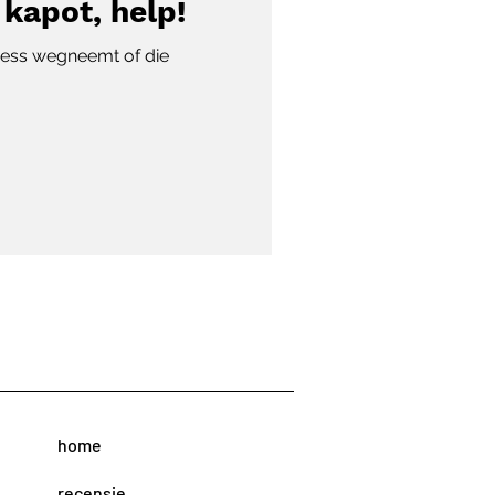
l kapot, help!
tress wegneemt of die
home
recensie