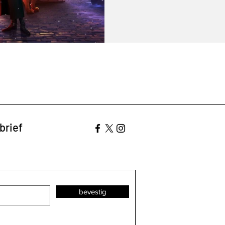
brief
bevestig