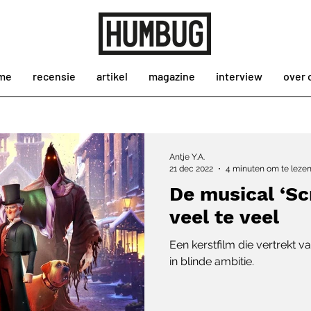
me
recensie
artikel
magazine
interview
over 
Antje Y.A.
21 dec 2022
4 minuten om te leze
De musical ‘Sc
veel te veel
Een kerstfilm die vertrekt v
in blinde ambitie.