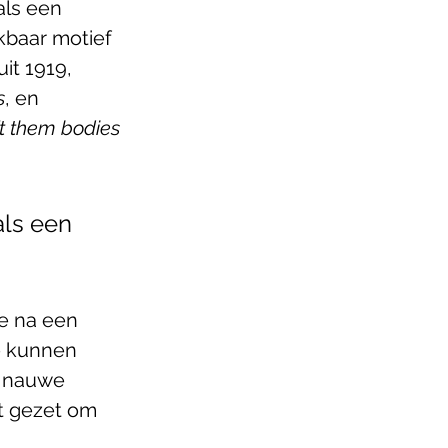
als een 
kbaar motief 
uit 1919, 
s
, en 
’t them bodies 
als een 
ie na een 
te kunnen 
n nauwe 
t gezet om 