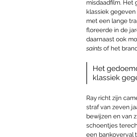
misdaadfilm. Het g
klassiek gegeven 
met een lange tradi
floreerde in de j
daarnaast ook mod
saints
 of het bran
Het gedoemde 
klassiek geg
Ray richt zijn cam
straf van zeven ja
bewijzen en van z
schoentjes terech
een bankoverval t