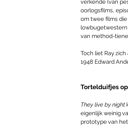
verkende (van pes
oorlogsfilms, epis
om twee films die
lowbugetwestern
van method-tiene
Toch liet Ray zic
1948 Edward And
Tortelduifjes op
They live by night
 
eigenlijk weinig v
prototype van het