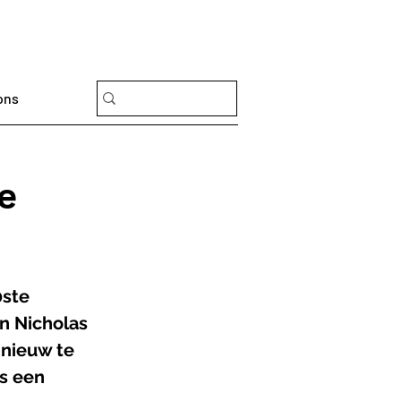
ons
e
ste 
n Nicholas 
pnieuw te 
s een 