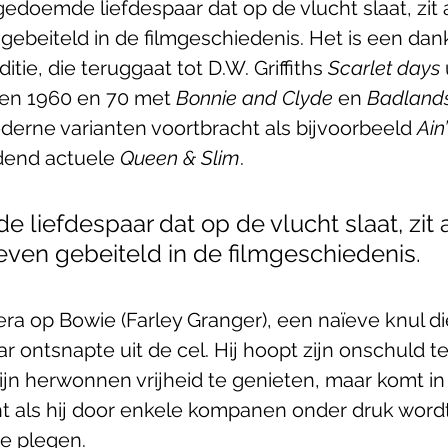
edoemde liefdespaar dat op de vlucht slaat, zit 
gebeiteld in de filmgeschiedenis. Het is een dan
tie, die teruggaat tot D.W. Griffiths 
Scarlet days
 
aren 1960 en 70 met 
Bonnie and Clyde
 en 
Badland
erne varianten voortbracht als bijvoorbeeld 
Ain
dend actuele 
Queen & Slim
. 
liefdespaar dat op de vlucht slaat, zit 
even gebeiteld in de filmgeschiedenis. 
era op Bowie (Farley Granger), een naïeve knul d
ar ontsnapte uit de cel. Hij hoopt zijn onschuld 
ijn herwonnen vrijheid te genieten, maar komt i
t als hij door enkele kompanen onder druk word
e plegen.