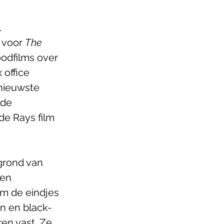
 
 voor 
The 
odfilms over 
office 
nieuwste 
de 
e Rays film 
grond van 
en 
m de eindjes 
n en black-
en vast. Ze 