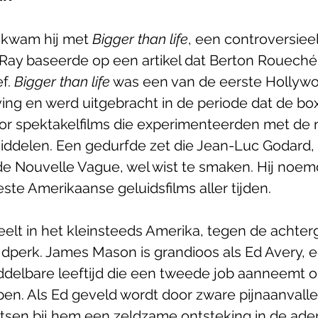
r kwam hij met 
Bigger than life
, een controversieel
ay baseerde op een artikel dat Berton Roueché
f. 
Bigger than life
 was een van de eerste Hollywo
ing en werd uitgebracht in de periode dat de box 
or spektakelfilms die experimenteerden met de 
ddelen. Een gedurfde zet die Jean-Luc Godard, 
e Nouvelle Vague, wel wist te smaken. Hij noemd
ste Amerikaanse geluidsfilms aller tijden.
eelt in het kleinsteeds Amerika, tegen de achter
jdperk. James Mason is grandioos als Ed Avery, e
ddelbare leeftijd die een tweede job aanneemt o
pen. Als Ed geveld wordt door zware pijnaanvalle
artsen bij hem een zeldzame ontsteking in de ader