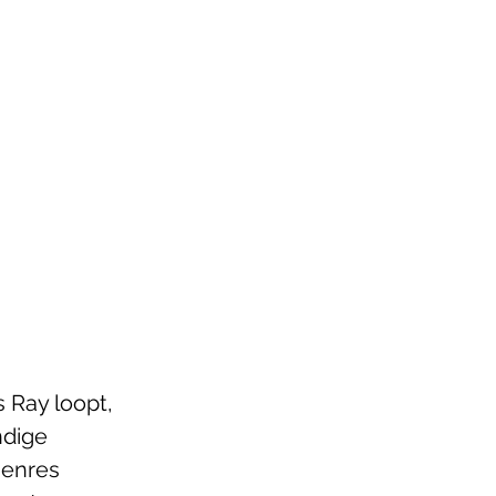
 Ray loopt, 
ndige 
genres 