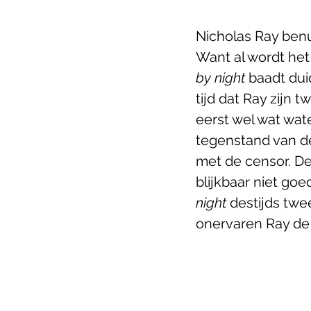
Nicholas Ray benut
Want al wordt het 
by night 
baadt dui
tijd dat Ray zijn 
eerst wel wat wat
tegenstand van de
met de censor. De
blijkbaar niet goe
night
 destijds twe
onervaren Ray de 