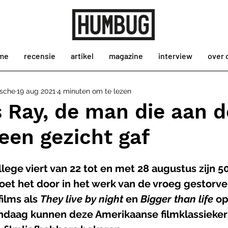
me
recensie
artikel
magazine
interview
over 
ssche
19 aug 2021
4 minuten om te lezen
 Ray, de man die aan d
een gezicht gaf
ege viert van 22 tot en met 28 augustus zijn 50
oet het door in het werk van de vroeg gestorve
ilms als 
They live by night 
en 
Bigger than life
 o
ndaag kunnen deze Amerikaanse filmklassieker