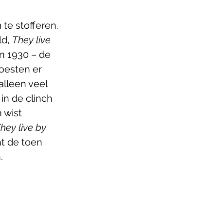
te stofferen. 
d, 
They live 
n 1930 – de 
oesten er 
lleen veel 
n de clinch 
 wist 
hey live by 
at de toen 
.