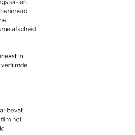
gster- en 
 herinnerd 
he 
tume afscheid 
neast in 
 verfilmde. 
aar bevat 
film het 
de 