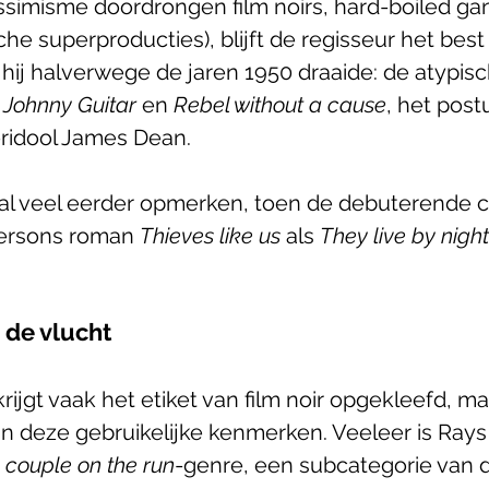
simisme doordrongen film noirs, hard-boiled gan
che superproducties), blijft de regisseur het best
 hij halverwege de jaren 1950 draaide: de atypisc
 
Johnny Guitar
 en 
Rebel without a cause
, het pos
ridool James Dean.
h al veel eerder opmerken, toen de debuterende ci
ersons roman 
Thieves like us
 als 
They live by night
 de vlucht
krijgt vaak het etiket van film noir opgekleefd, m
an deze gebruikelijke kenmerken. Veeleer is Rays 
 
couple on the run
-genre, een subcategorie van 