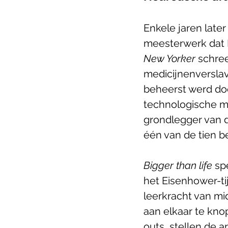
Enkele jaren late
meesterwerk dat R
New Yorker 
schree
medicijnenverslav
beheerst werd do
technologische mi
grondlegger van d
één van de tien be
Bigger than life
 sp
het Eisenhower-ti
leerkracht van mi
aan elkaar te kno
outs, stellen de 