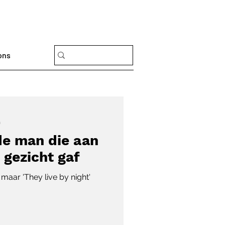
ons
n
de man die aan
 gezicht gaf
 maar 'They live by night'