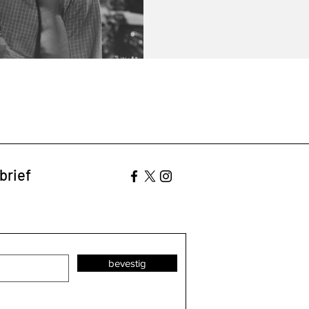
brief
bevestig