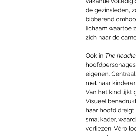
vakantie volledig
de gezinsleden, z
bibberend omhoog
lichaam waartoe z
zich naar de came
Ook in 
The headl
hoofdpersonages e
eigenen. Centraal 
met haar kinderen
Van het kind lijkt
Visueel benadrukt
haar hoofd dreigt 
smal kader, waar
verliezen. Véro lo