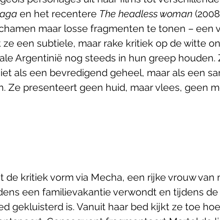
naga 
en het recentere 
The headless woman
 (2008
ichamen maar losse fragmenten te tonen – een vo
 ze een subtiele, maar rake kritiek op de witte o
iale Argentinië nog steeds in hun greep houden. 
niet als een bevredigend geheel, maar als een s
n. Ze presenteert geen huid, maar vlees, geen 
jgt de kritiek vorm via Mecha, een rijke vrouw van
tijdens een familievakantie verwondt en tijdens de
d gekluisterd is. Vanuit haar bed kijkt ze toe hoe