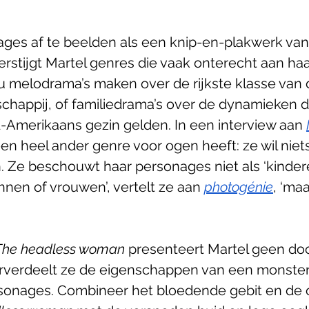
ages af te beelden als een knip-en-plakwerk va
rstijgt Martel genres die vaak onterecht aan ha
u melodrama’s maken over de rijkste klasse van 
chappij, of familiedrama’s over de dynamieken di
Amerikaans gezin gelden. In een interview aan 
een heel ander genre voor ogen heeft: ze wil niet
. Ze beschouwt haar personages niet als ‘kinder
en of vrouwen’, vertelt ze aan 
photogénie
, ‘maa
The headless woman 
presenteert Martel geen d
rverdeelt ze de eigenschappen van een monster
rsonages. Combineer het bloedende gebit en de 