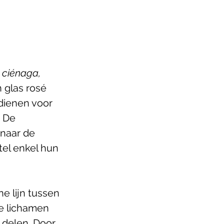
 ciénaga, 
 glas rosé 
 dienen voor 
 De 
naar de 
el enkel hun 
e lijn tussen 
de lichamen 
 delen. Door 