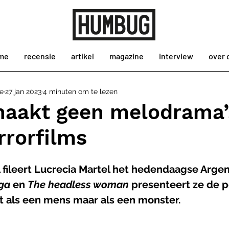
me
recensie
artikel
magazine
interview
over 
e
27 jan 2023
4 minuten om te lezen
maakt geen melodrama’
rrorfilms
 fileert Lucrecia Martel het hedendaagse Argent
ga
 en 
The headless woman
 presenteert ze de p
t als een mens maar als een monster. 