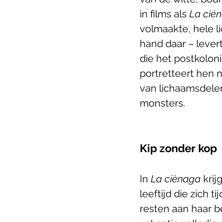
in films als 
La cié
volmaakte, hele l
hand daar – levert
die het postkolon
portretteert hen 
van lichaamsdele
monsters.
Kip zonder kop
In 
La ciènaga
 kri
leeftijd die zich 
resten aan haar be