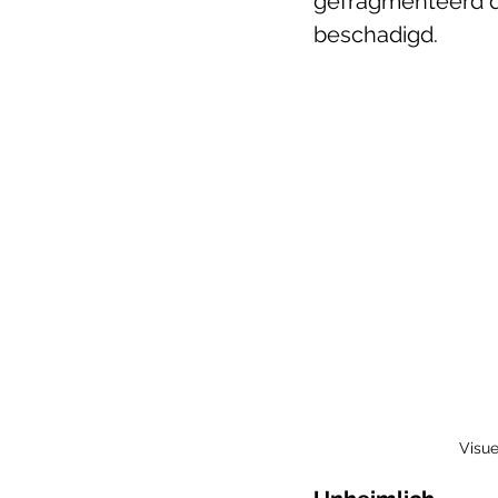
gefragmenteerd da
beschadigd.
Visue