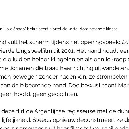
In 'La ciénaga' bekritiseert Martel de witte, dominerende klasse.
d vult het scherm tijdens het openingsbeeld 
La
vierde langspeelfilm uit 2001. Het hand houdt een
s die luid en helder klingelen en als een lokroep
e lichamen die traag haar richting uitwandelen.
hamen bewegen zonder nadenken, ze strompelen 
aan de bibberende hand. Doelbewust toont Mart
geen hoofd, geen gedachten.  
eze flirt de Argentijnse regisseuse met de dunn
 lijfelijkheid. Steeds opnieuw deconstrueert ze 
geois personages uit haar films tot verschillende