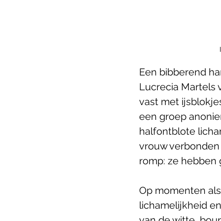
Een bibberend han
Lucrecia Martels 
vast met ijsblokje
een groep anoniem
halfontblote lic
vrouw verbonden 
romp: ze hebben 
Op momenten als d
lichamelijkheid en
van de witte, bour