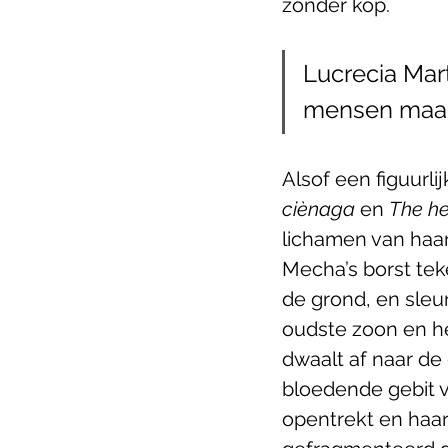
zonder kop.
Lucrecia Mar
mensen maar
Alsof een figuurli
ciènaga
 en 
The h
lichamen van haar
Mecha’s borst tek
de grond, en sleur
oudste zoon en h
dwaalt af naar de g
bloedende gebit 
opentrekt en haar 