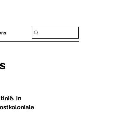
ons
s
inië. In 
ostkoloniale 