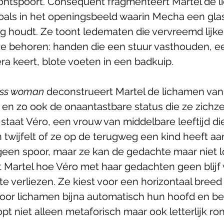
 ontspoort. Consequent fragmenteert Martel de 
oals in het openingsbeeld waarin Mecha een glas
 houdt. Ze toont ledematen die vervreemd lijke
e behoren: handen die een stuur vasthouden, ee
ra keert, blote voeten in een badkuip.
ess woman
 deconstrueert Martel de lichamen van
n zo ook de onaantastbare status die ze zichze
staat Véro, een vrouw van middelbare leeftijd die
 twijfelt of ze op de terugweg een kind heeft a
 geen spoor, maar ze kan de gedachte maar niet l
 Martel hoe Véro met haar gedachten geen blijf 
te verliezen. Ze kiest voor een horizontaal breed 
door lichamen bijna automatisch hun hoofd en b
opt niet alleen metaforisch maar ook letterlijk ron