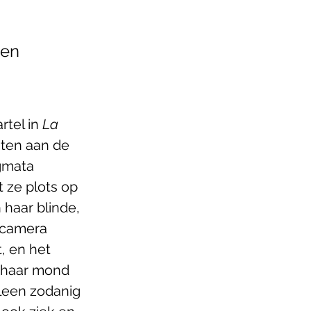
een 
tel in 
La 
ten aan de 
gmata 
 ze plots op 
 haar blinde, 
 camera 
t, en het 
 haar mond 
lleen zodanig 