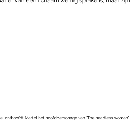
t er van een lichaam weinig sprake is, maar zijn
el onthoofdt Martel het hoofdpersonage van 'The headless woman'.