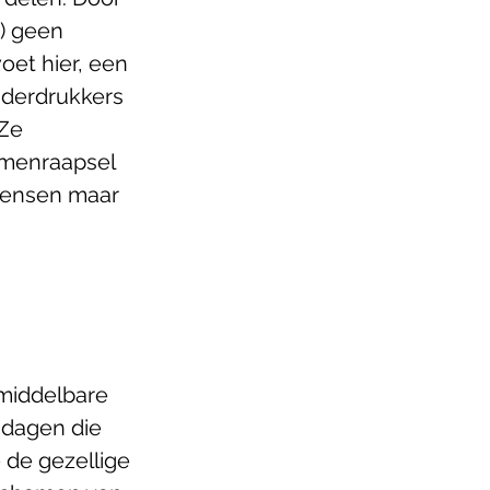
) geen 
et hier, een 
nderdrukkers 
Ze 
amenraapsel 
mensen maar 
 middelbare 
 dagen die 
 de gezellige 