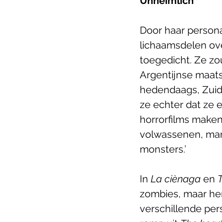
Unheimlich
Door haar person
lichaamsdelen ove
toegedicht. Ze zo
Argentijnse maats
hedendaags, Zuid-
ze echter dat ze 
horrorfilms maken
volwassenen, mann
monsters.’
In 
La ciènaga
 en 
zombies, maar he
verschillende pe