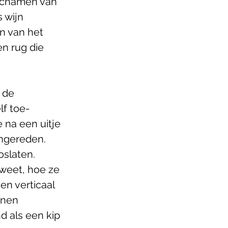
lichamen van 
 wijn 
n van het 
n rug die 
 de 
lf toe-
 na een uitje 
angereden. 
oslaten. 
weet, hoe ze 
en verticaal 
enen 
d als een kip 