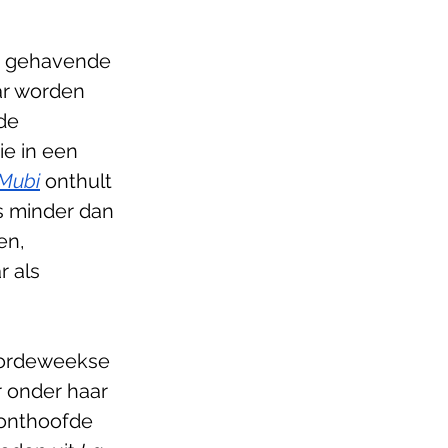
n gehavende 
ar worden 
de 
e in een 
Mubi
 onthult 
s minder dan 
en, 
r als 
oordeweekse 
 onder haar 
onthoofde 