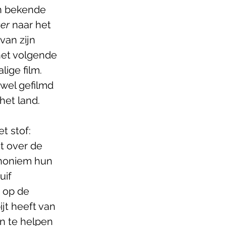
n bekende 
er
 naar het 
an zijn 
 het volgende 
ige film. 
wel gefilmd 
het land.
t stof: 
t over de 
anoniem hun 
uif 
 op de 
jt heeft van 
n te helpen 