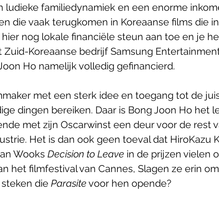
n ludieke familiedynamiek en een enorme inkome
n die vaak terugkomen in Koreaanse films die in
hier nog lokale financiële steun aan toe en je he
t Zuid-Koreaanse bedrijf Samsung Entertainment
Joon Ho namelijk volledig gefinancierd.
mmaker met een sterk idee en toegang tot de jui
ige dingen bereiken. Daar is Bong Joon Ho het l
pende met zijn Oscarwinst een deur voor de rest 
ustrie. Het is dan ook geen toeval dat HiroKazu 
han Wooks 
Decision to Leave
 in de prijzen vielen 
an het filmfestival van Cannes, Slagen ze erin o
 steken die 
Parasite
 voor hen opende? 