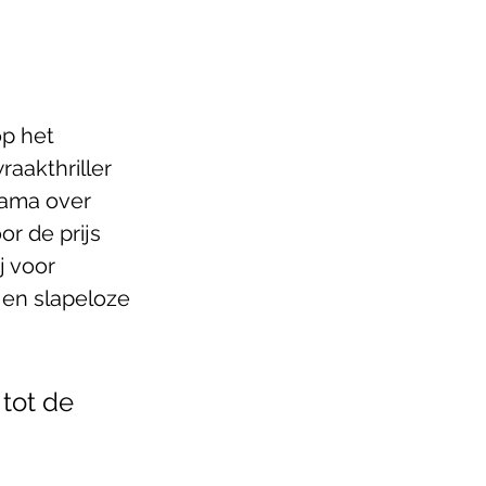
p het 
raakthriller 
ama over 
r de prijs 
j voor 
 en slapeloze 
tot de 