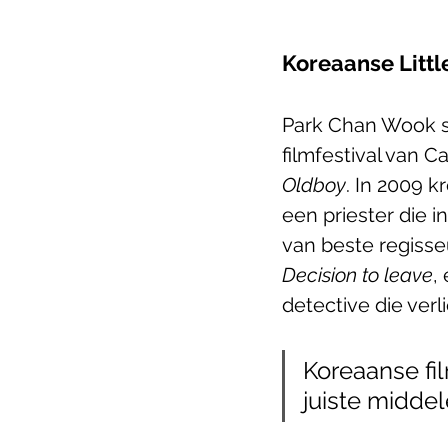
Koreaanse Littl
Park Chan Wook sl
filmfestival van C
Oldboy
. In 2009 k
een priester die i
van beste regisseu
Decision to leave
,
detective die verl
Koreaanse fi
juiste midde