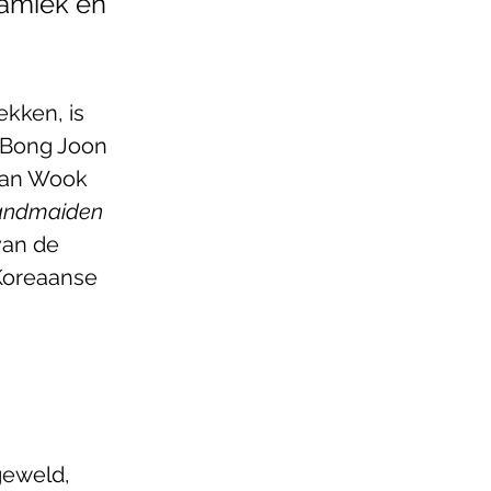
amiek en 
kken, is 
s Bong Joon 
han Wook 
andmaiden
van de 
Koreaanse 
geweld, 