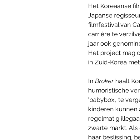
Het Koreaanse fi
Japanse regisseur.
filmfestival van 
carrière te verzilv
jaar ook genomine
Het project mag d
in Zuid-Korea met
In 
Broker
 haalt Ko
humoristische ver
'babybox', te ver
kinderen kunnen a
regelmatig illega
zwarte markt. Als
haar beslissing, 