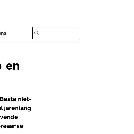
ons
p en
 Beste niet-
l jarenlang 
ovende 
oreaanse 