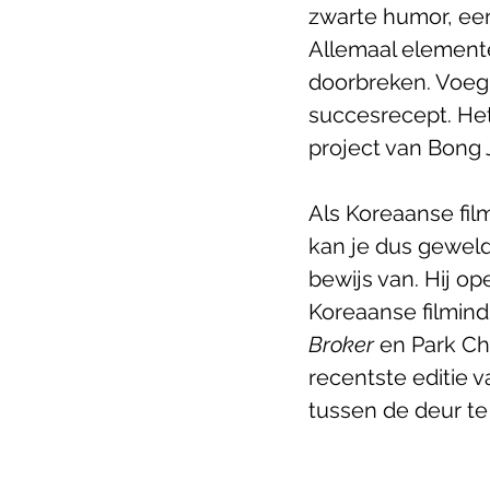
zwarte humor, ee
Allemaal elemente
doorbreken. Voeg 
succesrecept. He
project van Bong 
Als Koreaanse fil
kan je dus geweld
bewijs van. Hij o
Koreaanse filmind
Broker 
en Park C
recentste editie v
tussen de deur te