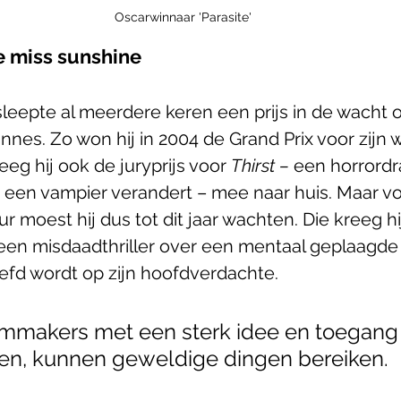
Oscarwinnaar 'Parasite'
e miss sunshine
eepte al meerdere keren een prijs in de wacht o
annes. Zo won hij in 2004 de Grand Prix voor zijn w
reeg hij ook de juryprijs voor 
Thirst – 
een horrordr
n een vampier verandert – mee naar huis. Maar voo
r moest hij dus tot dit jaar wachten. Die kreeg hi
 een misdaadthriller over een mentaal geplaagde
iefd wordt op zijn hoofdverdachte. 
lmmakers met een sterk idee en toegang 
len, kunnen geweldige dingen bereiken.