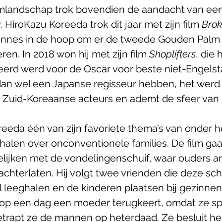
lmlandschap trok bovendien de aandacht van ee
 HiroKazu Koreeda trok dit jaar met zijn film 
Brok
Cannes in de hoop om er de tweede Gouden Palm v
eren. In 2018 won hij met zijn film 
Shoplifters
, die
erd werd voor de Oscar voor beste niet-Engelstal
an wel een Japanse regisseur hebben, het werd 
 Zuid-Koreaanse acteurs en ademt de sfeer van 
reeda één van zijn favoriete thema’s van onder he
halen over onconventionele families. De film gaa
gelijken met de vondelingenschuif, waar ouders 
chterlaten. Hij volgt twee vrienden die deze sch
al leeghalen en de kinderen plaatsen bij gezinnen
 op een dag een moeder terugkeert, omdat ze spi
betrapt ze de mannen op heterdaad. Ze besluit he