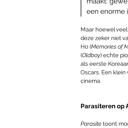
maakt: gewel
een enorme i
Maar hoewel veel 
deze zeker niet va
Ho (
Memories of 
(
Oldboy
) echte pio
als eerste Koreaa
Oscars. Een klein
cinema. 
Parasiteren op 
Parasite 
toont moo