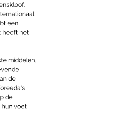
nskloof. 
ternationaal 
bt een 
 heeft het 
ste middelen, 
evende 
van de 
Koreeda's 
op de 
m hun voet 