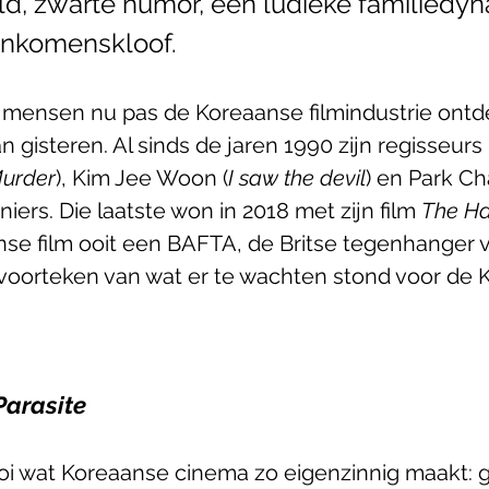
d, zwarte humor, een ludieke familiedyn
nkomenskloof. 
mensen nu pas de Koreaanse filmindustrie ontde
n gisteren. Al sinds de jaren 1990 zijn regisseur
Murder
), Kim Jee Woon (
I saw the devil
) en Park C
niers. Die laatste won in 2018 met zijn film 
The H
nse film ooit een BAFTA, de Britse tegenhanger 
 voorteken van wat er te wachten stond voor de 
Parasite
i wat Koreaanse cinema zo eigenzinnig maakt: 