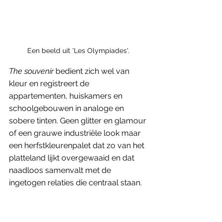
Een beeld uit 'Les Olympiades'. 
The souvenir
 bedient zich wel van 
kleur en registreert de 
appartementen, huiskamers en 
schoolgebouwen in analoge en 
sobere tinten. Geen glitter en glamour 
of een grauwe industriële look maar 
een herfstkleurenpalet dat zo van het 
platteland lijkt overgewaaid en dat 
naadloos samenvalt met de 
ingetogen relaties die centraal staan.
De drie films benaderen de stad met 
een open en oprecht vizier, en passen 