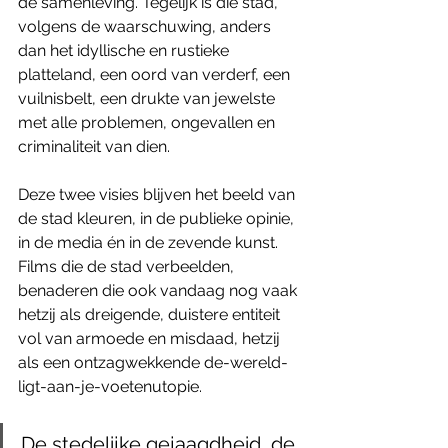
de samenleving. Tegelijk is die stad, 
volgens de waarschuwing, anders 
dan het idyllische en rustieke 
platteland, een oord van verderf, een 
vuilnisbelt, een drukte van jewelste 
met alle problemen, ongevallen en 
criminaliteit van dien.
Deze twee visies blijven het beeld van 
de stad kleuren, in de publieke opinie, 
in de media én in de zevende kunst. 
Films die de stad verbeelden, 
benaderen die ook vandaag nog vaak 
hetzij als dreigende, duistere entiteit 
vol van armoede en misdaad, hetzij 
als een ontzagwekkende de-wereld-
ligt-aan-je-voetenutopie. 
De stedelijke gejaagdheid, de 