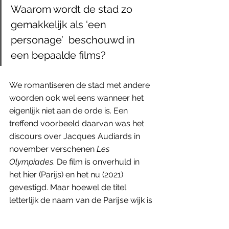
Waarom wordt de stad zo 
gemakkelijk als ‘een 
personage’  beschouwd in 
een bepaalde films? 
We romantiseren de stad met andere 
woorden ook wel eens wanneer het 
eigenlijk niet aan de orde is. Een 
treffend voorbeeld daarvan was het 
discours over Jacques Audiards in 
november verschenen 
Les 
Olympiades
. De film is onverhuld in 
het hier (Parijs) en het nu (2021) 
gevestigd. Maar hoewel de titel 
letterlijk de naam van de Parijse wijk is 
waar de personages zich in bewegen, 
is Audiards portret welbeschouwd 