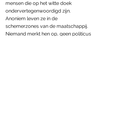
mensen die op het witte doek 
ondervertegenwoordigd zijn. 
Anoniem leven ze in de 
schemerzones van de maatschappij. 
Niemand merkt hen op, geen politicus 
vindt hen van belang. Toch hebben ze 
de hoop nog niet opgegeven. Immer 
hunkeren ze naar een leven dat hen 
meer te bieden heeft. 
De film die dat nog het meest 
illustreert, is ongetwijfeld 
Certain 
women
 uit 2016. In drie aparte 
segmenten portretteert Reichardt de 
levens van vier vrouwen (vertolkt 
door Michelle Williams, Laura Dern, 
Kristen Stewart en Lily Gladstone). 
Ieder van hen droomt van een 