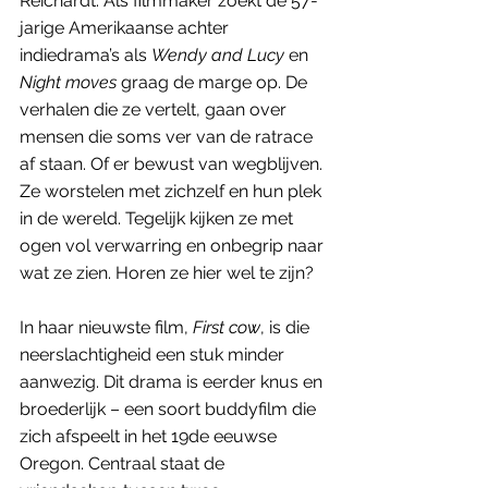
Reichardt. Als filmmaker zoekt de 57-
jarige Amerikaanse achter 
indiedrama’s als 
Wendy and Lucy
 en 
Night moves
 graag de marge op. De 
verhalen die ze vertelt, gaan over 
mensen die soms ver van de ratrace 
af staan. Of er bewust van wegblijven. 
Ze worstelen met zichzelf en hun plek 
in de wereld. Tegelijk kijken ze met 
ogen vol verwarring en onbegrip naar 
wat ze zien. Horen ze hier wel te zijn? 
In haar nieuwste film, 
First cow
, is die 
neerslachtigheid een stuk minder 
aanwezig. Dit drama is eerder knus en 
broederlijk – een soort buddyfilm die 
zich afspeelt in het 19de eeuwse 
Oregon. Centraal staat de 