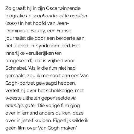
Zo graaft hij in zijn Oscarwinnende 
biografie 
Le scaphandre et le papillon
(2007) in het hoofd van Jean-
Dominique Bauby, een Franse 
journalist die door een beroerte aan 
het locked-in-syndroom leed. Het 
innerlijke veruiterlijken (en 
omgekeerd), dát is vrijheid voor 
Schnabel. ‘Als ik die film niet had 
gemaakt, zou ik me nooit aan een Van 
Gogh-portret gewaagd hebben’, 
vertelt hij over het schokkerige, met 
woeste uithalen gepenseelde 
At 
eternity’s gate
. ‘Die vorige film ging 
over in iemand anders duiken, deze 
over in jezelf kruipen. Eigenlijk wilde ik 
géén film over Van Gogh maken.’