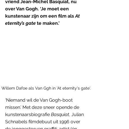
vriend Jean-Michel Basquiat, nu 
over Van Gogh. ‘Je moet een 
kunstenaar zijn om een film als 
At 
eternity’s gate
 te maken.’
Willem Dafoe als Van Ggh in 'At eternity's gate'.
‘Niemand wil de Van Gogh-boot 
missen.’ Met deze sneer opende de 
kunstenaarsbiografie 
Basquiat
, Julian 
Schnabels filmdebuut uit 1996 over 
de jonggestorven graffiti-artist (én 