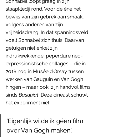
Schnabel loopt graag in zijn 
slaapkledij rond. Voor de éne het 
bewijs van zijn gebrek aan smaak, 
volgens anderen van zijn 
vrijheidsdrang. In dat spanningsveld 
voelt Schnabel zich thuis. Daarvan 
getuigen niet enkel zijn 
indrukwekkende, peperdure neo-
expressionistische collages – die in 
2018 nog in Musée d’Orsay tussen 
werken van Gauguin en Van Gogh 
hingen – maar ook  zijn handvol films 
sinds 
Basquiat
. Deze cineast schuwt 
het experiment niet. 
'Eigenlijk wilde ik géén film 
over Van Gogh maken.’