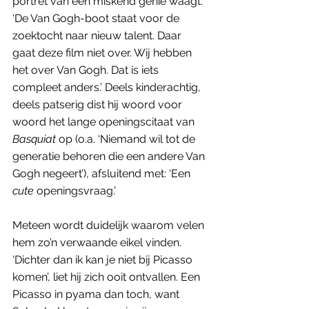
portret van een miskend genie waagt. 
‘De Van Gogh-boot staat voor de 
zoektocht naar nieuw talent. Daar 
gaat deze film niet over. Wij hebben 
het over Van Gogh. Dat is iets 
compleet anders.’ Deels kinderachtig, 
deels patserig dist hij woord voor 
woord het lange openingscitaat van 
Basquiat
 op (o.a. ‘Niemand wil tot de 
generatie behoren die een andere Van 
Gogh negeert’), afsluitend met: ‘Een 
cute
 openingsvraag.’ 
Meteen wordt duidelijk waarom velen 
hem zo’n verwaande eikel vinden. 
‘Dichter dan ik kan je niet bij Picasso 
komen’, liet hij zich ooit ontvallen. Een 
Picasso in pyama dan toch, want 