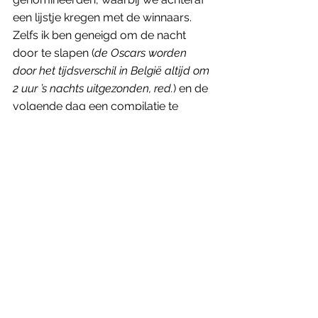
een lijstje kregen met de winnaars. 
Zelfs ik ben geneigd om de nacht 
door te slapen (
de Oscars worden 
door het tijdsverschil in België altijd om 
2 uur ’s nachts uitgezonden, red.
) en de 
volgende dag een compilatie te 
bekijken van de hoogtepunten.'
'De Oscars zijn een hele 
industrie geworden waar het 
centrale thema – de 
filmsector in de verf zetten – 
naar de achtergrond is 
verdreven', aldus 
filmjournalist Robin Broos.