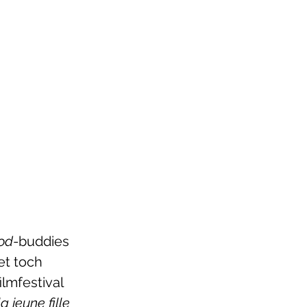
od
-buddies 
et toch 
lmfestival 
a jeune fille 