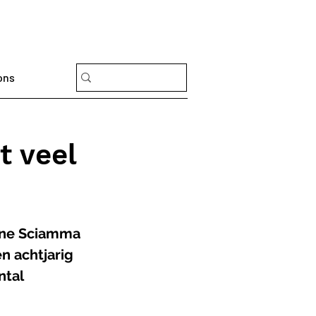
ons
t veel
ine Sciamma 
en achtjarig 
tal 