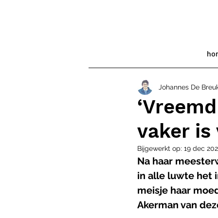
ho
Johannes De Breu
‘Vreemd 
vaker is 
Bijgewerkt op:
19 dec 202
Na haar meester
in alle luwte het 
meisje haar moede
Akerman van deze 