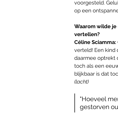
voorgesteld. Gelu
op een ontspannen
Waarom wilde je 
vertellen?
Céline Sciamma: 
verteld! Een kind
daarmee optrekt o
toch als een eeuw
blijkbaar is dat t
(lacht)
"Hoeveel me
gestorven o