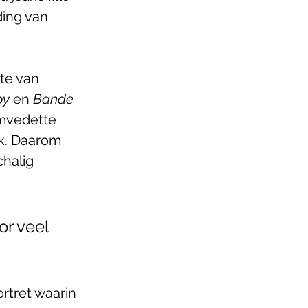
ing van 
te van 
oy
 en 
Bande 
lmvedette 
k. Daarom 
halig 
or veel 
rtret waarin 