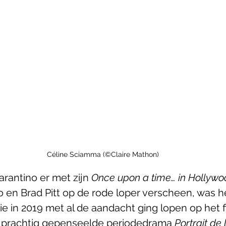
Céline Sciamma (©Claire Mathon)
rantino er met zijn 
Once upon a time… in Hollywo
 en Brad Pitt op de rode loper verscheen, was h
e in 2019 met al de aandacht ging lopen op het fi
 prachtig gepenseelde periodedrama 
Portrait de l