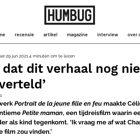
me
recensie
artikel
magazine
interview
over 
ker
29 jun 2021
4 minuten om te lezen
dat dit verhaal nog nie
verteld’
1
werk 
Portrait de la jeune fille en feu
 maakte Cél
intieme 
Petite maman
, een tijdreisfilm waarin e
r als kind tegenkomt. ‘Ik vraag me af wat Chan
film zou vinden.’