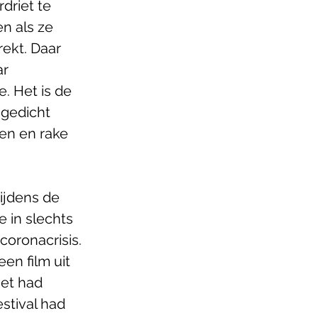
driet te 
n als ze 
ekt. Daar 
r 
. Het is de 
 gedicht 
en en rake 
tijdens de 
 in slechts 
oronacrisis. 
en film uit 
Het had 
stival had 