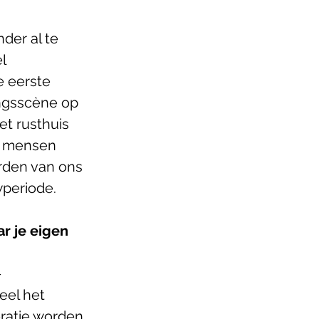
der al te 
l 
e eerste 
ngsscène op 
et rusthuis 
l mensen 
rden van ons 
wperiode. 
ar je eigen 
-
eel het 
ratie worden 