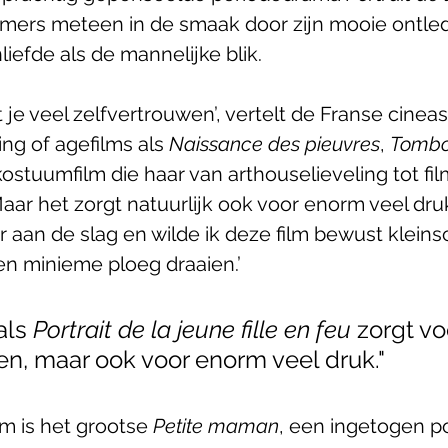
immers meteen in de smaak door zijn mooie ontled
iefde als de mannelijke blik.
 je veel zelfvertrouwen’, vertelt de Franse cineas
ng of agefilms als 
Naissance des pieuvres
, 
Tomb
kostuumfilm die haar van arthouselieveling tot fi
ar het zorgt natuurlijk ook voor enorm veel dru
 aan de slag en wilde ik deze film bewust kleinsc
n minieme ploeg draaien.’ 
ls 
Portrait de la jeune fille en feu
 zorgt vo
en, maar ook voor enorm veel druk."
m is het grootse 
Petite maman
, een ingetogen po