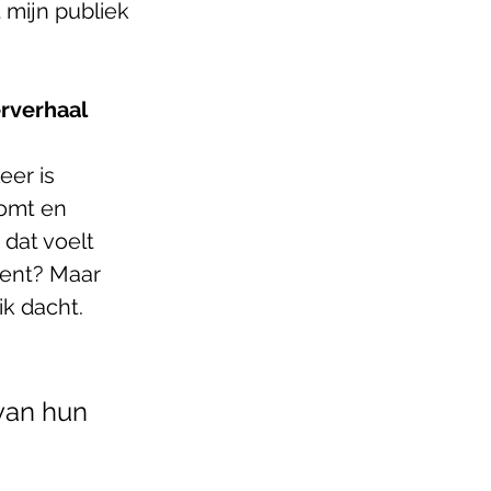
mijn publiek 
rverhaal 
er is 
komt en 
dat voelt 
kent? Maar 
ik dacht. 
van hun 