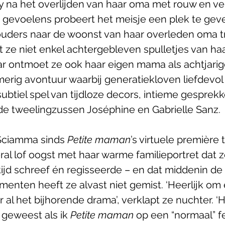
y na het overlijden van haar oma met rouw en ver
e gevoelens probeert het meisje een plek te geve
uders naar de woonst van haar overleden oma tr
ze niet enkel achtergebleven spulletjes van haa
 ontmoet ze ook haar eigen mama als achtjarige
merig avontuur waarbij generatiekloven liefdevol
btiel spel van tijdloze decors, intieme gesprekk
de tweelingzussen Joséphine en Gabrielle Sanz. 
Sciamma sinds 
Petite maman
’s virtuele première 
al lof oogst met haar warme familieportret dat ze
jd schreef én regisseerde – en dat middenin de c
nten heeft ze alvast niet gemist. ‘Heerlijk om e
al het bijhorende drama’, verklapt ze nuchter. ‘
geweest als ik 
Petite maman
 op een “normaal” fe