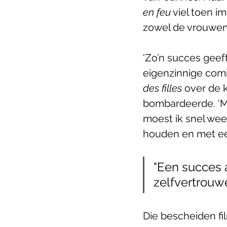
en feu
 viel toen 
zowel de vrouwenl
‘Zo’n succes geeft
eigenzinnige comi
des filles
 over de 
bombardeerde. ‘Ma
moest ik snel weer
houden en met ee
"Een succes a
zelfvertrouw
Die bescheiden fil