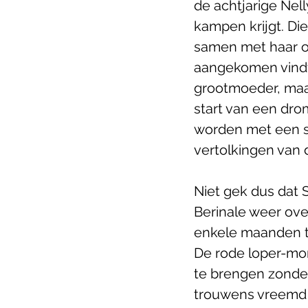
de achtjarige Nell
kampen krijgt. Di
samen met haar o
aangekomen vindt 
grootmoeder, maar
start van een dro
worden met een su
vertolkingen van 
Niet gek dus dat 
Berinale weer over
enkele maanden ti
De rode loper-mome
te brengen zonder 
trouwens vreemd 