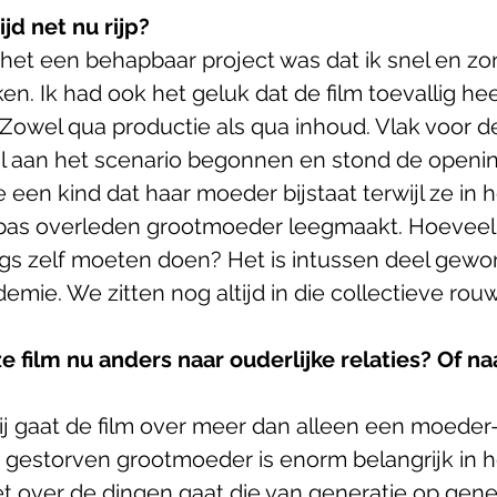
d net nu rijp?
het een behapbaar project was dat ik snel en zon
n. Ik had ook het geluk dat de film toevallig hee
Zowel qua productie als qua inhoud. Vlak voor d
al aan het scenario begonnen en stond de openi
je een kind dat haar moeder bijstaat terwijl ze in h
pas overleden grootmoeder leegmaakt. Hoevee
gs zelf moeten doen? Het is intussen deel gewo
mie. We zitten nog altijd in die collectieve rou
ze film nu anders naar ouderlijke relaties? Of na
j gaat de film over meer dan alleen een moeder
e gestorven grootmoeder is enorm belangrijk in h
t over de dingen gaat die van generatie op gene