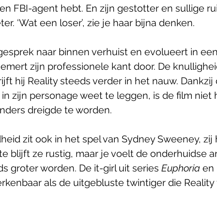
en FBI-agent hebt. En zijn gestotter en sullige r
er. ‘Wat een loser’, zie je haar bijna denken. 
esprek naar binnen verhuist en evolueert in een o
mert zijn professionele kant door. De knulligheid 
ijft hij Reality steeds verder in het nauw. Dankzij d
in zijn personage weet te leggen, is de film niet 
 anders dreigde te worden.
eid zit ook in het spel van Sydney Sweeney, zij h
 blijft ze rustig, maar je voelt de onderhuidse a
 groter worden. De it-girl uit series 
Euphoria
 en 
erkenbaar als de uitgebluste twintiger die Reality 