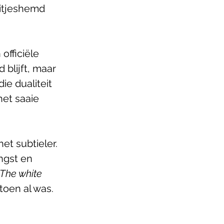
uitjeshemd 
fficiële 
blijft, maar 
ie dualiteit 
het saaie 
et subtieler. 
ngst en 
The white 
toen al was.