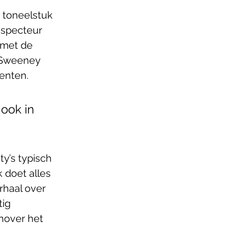
r toneelstuk
nspecteur 
 met de 
 Sweeney 
genten.
ook in 
y’s typisch 
 doet alles 
rhaal over 
ig 
enover het 