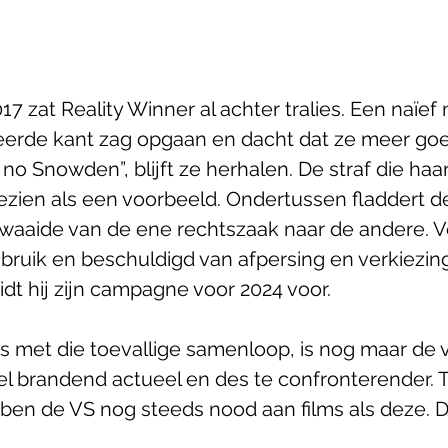
017 zat Reality Winner al achter tralies. Een naïef 
keerde kant zag opgaan en dacht dat ze meer go
no Snowden”, blijft ze herhalen. De straf die haa
zien als een voorbeeld. Ondertussen fladdert de
zwaaide van de ene rechtszaak naar de andere. 
bruik en beschuldigd van afpersing en verkiezin
dt hij zijn campagne voor 2024 voor.
j is met die toevallige samenloop, is nog maar de 
el brandend actueel en des te confronterender. 
ben de VS nog steeds nood aan films als deze. Da