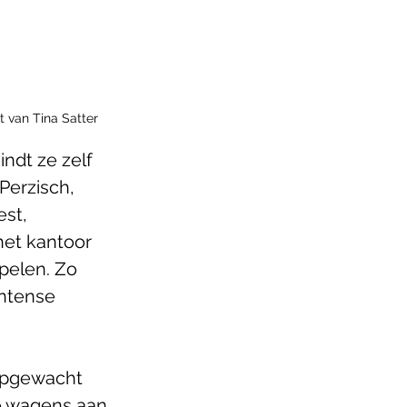
t van Tina Satter
ndt ze zelf 
Perzisch, 
st, 
et kantoor 
pelen. Zo 
ntense 
 opgewacht 
e wagens aan 