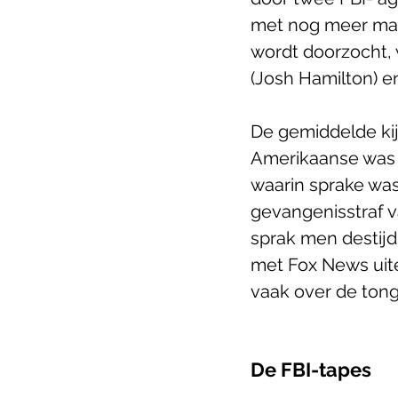
met nog meer mann
wordt doorzocht, 
(Josh Hamilton) en
De gemiddelde kij
Amerikaanse was 
waarin sprake was
gevangenisstraf v
sprak men destijd
met Fox News uite
vaak over de ton
De FBI-tapes