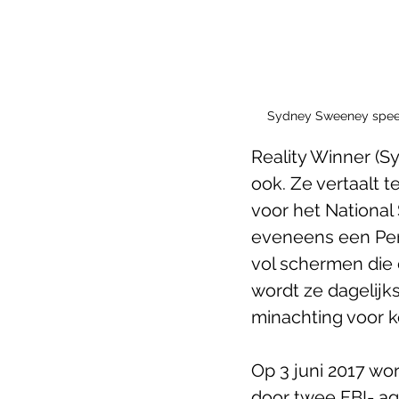
Sydney Sweeney speelt 
Reality Winner (S
ook. Ze vertaalt t
voor het National 
eveneens een Per
vol schermen die
wordt ze dagelijk
minachting voor k
Op 3 juni 2017 wo
door twee FBI- ag