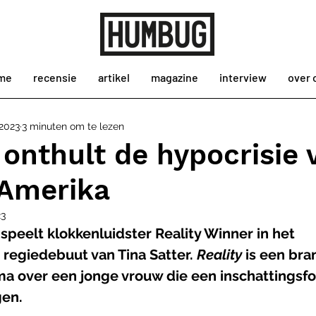
me
recensie
artikel
magazine
interview
over 
2023
3 minuten om te lezen
’ onthult de hypocrisie 
Amerika
23
peelt klokkenluidster Reality Winner in het 
 regiedebuut van Tina Satter. 
Reality 
is een bra
a over een jonge vrouw die een inschattingsfo
gen.