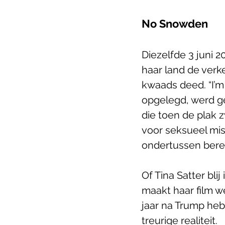
No Snowden
Diezelfde 3 juni 2
haar land de ver
kwaads deed. “I’m 
opgelegd, werd ge
die toen de plak 
voor seksueel mis
ondertussen berei
Of Tina Satter bli
maakt haar film w
jaar na Trump heb
treurige realiteit. 