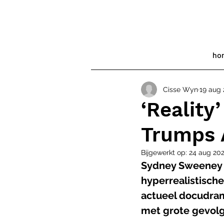
ho
Cisse Wyn
19 aug 
‘Reality
Trumps 
Bijgewerkt op:
24 aug 20
Sydney Sweeney s
hyperrealistische
actueel docudram
met grote gevol