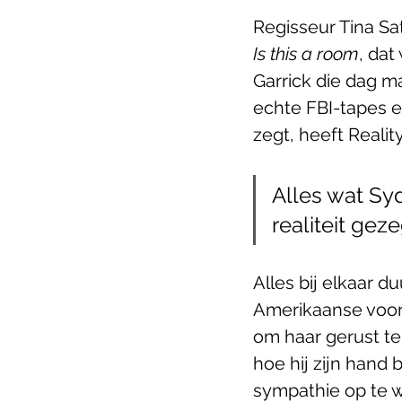
Regisseur Tina Sa
Is this a room
, dat
Garrick die dag m
echte FBI-tapes e
zegt, heeft Reali
Alles wat Sy
realiteit gez
Alles bij elkaar d
Amerikaanse voort
om haar gerust te
hoe hij zijn hand 
sympathie op te we