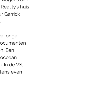
eality’s huis 
r Garrick 
.
De jonge 
 documenten 
n. Een 
e oceaan 
 In de VS, 
tens even 