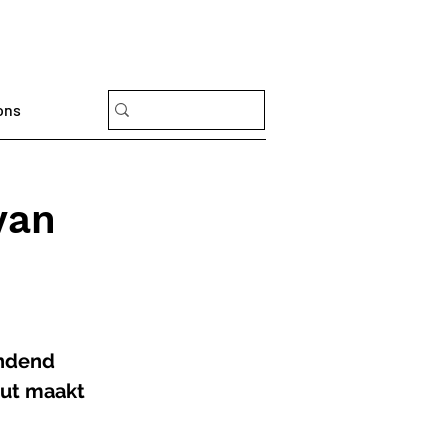
ons
van
ndend 
ut maakt 