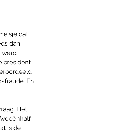
meisje dat 
eds dan 
r werd 
 president 
Veroordeeld 
gsfraude. En 
vraag. Het 
Tweeënhalf 
t is de 