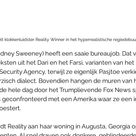
klokkenluidster Reality Winner in het hyperrealistische regiedebuu
ydney Sweeney) heeft een saaie bureaujob. Dat vi
eksten uit het Dari en het Farsi, varianten van het 
Security Agency, terwijl ze eigenlijk Pasjtoe verkie
zisch dialect. Bovendien hangen de muren van h
 de hele dag door het Trumplievende Fox News s
s geconfronteerd met een Amerika waar ze een i
oestert.
rdt Reality aan haar woning in Augusta, Georgia
enten. Al snel draven ook donkere, geblindeerd