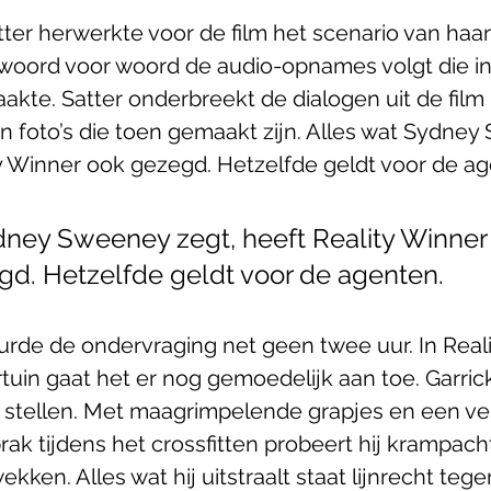
tter herwerkte voor de film het scenario van haa
 woord voor woord de audio-opnames volgt die i
aakte. Satter onderbreekt de dialogen uit de film
n foto’s die toen gemaakt zijn. Alles wat Sydney
ty Winner ook gezegd. Hetzelfde geldt voor de a
dney Sweeney zegt, heeft Reality Winner 
egd. Hetzelfde geldt voor de agenten.
uurde de ondervraging net geen twee uur. In Realit
uin gaat het er nog gemoedelijk aan toe. Garrick
 stellen. Met maagrimpelende grapjes en een ve
brak tijdens het crossfitten probeert hij krampacht
kken. Alles wat hij uitstraalt staat lijnrecht teg