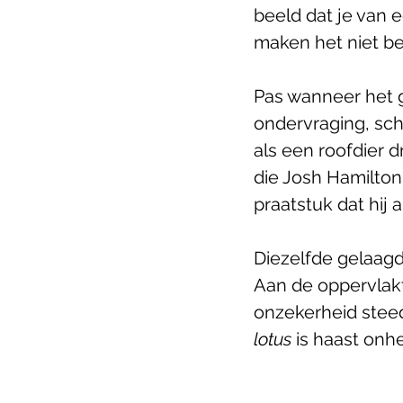
beeld dat je van e
maken het niet bet
Pas wanneer het g
ondervraging, sche
als een roofdier dr
die Josh Hamilton 
praatstuk dat hij
Diezelfde gelaagdh
Aan de oppervlakte
onzekerheid steeds
lotus
 is haast onh