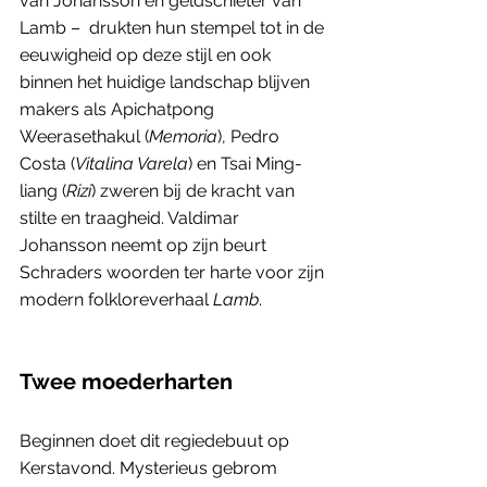
van Johansson en geldschieter van 
Lamb –  drukten hun stempel tot in de 
eeuwigheid op deze stijl en ook 
binnen het huidige landschap blijven 
makers als Apichatpong 
Weerasethakul (
Memoria
), Pedro 
Costa (
Vitalina Varela
) en Tsai Ming-
liang (
Rizi
) zweren bij de kracht van 
stilte en traagheid. Valdimar 
Johansson neemt op zijn beurt 
Schraders woorden ter harte voor zijn 
modern folkloreverhaal 
Lamb
. 
Twee moederharten
Beginnen doet dit regiedebuut op 
Kerstavond. Mysterieus gebrom 