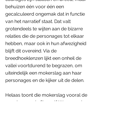
behuizen één voor één een 
gecalculeerd ongemak dat in functie 
van het narratief staat. Dat valt 
grotendeels te wijten aan de bizarre 
relaties die de personages tot elkaar 
hebben, maar ook in hun afwezigheid 
blijft dit overeind. Via de 
breedhoeklenzen lijkt een onheil de 
vallei voortdurend te begrazen, om 
uiteindelijk een mokerslag aan haar 
personages en de kijker uit de delen.
Helaas toont die mokerslag vooral de 
wonden van de film zelf. Wanneer de 
personages van 
Lamb
geconfronteerd worden met het lot 
dat ze zelf bezegeld hebben, is er 
nooit genoeg nabijheid geweest om 