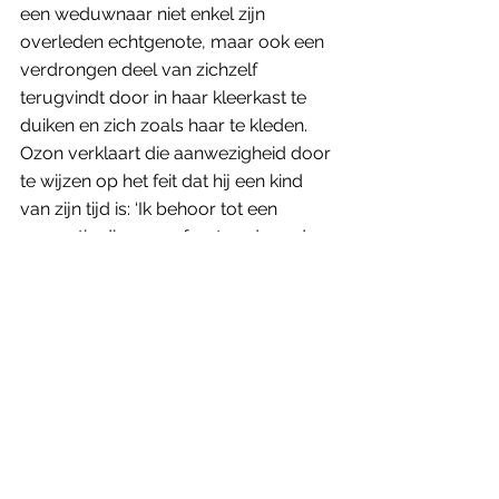
een weduwnaar niet enkel zijn 
overleden echtgenote, maar ook een 
verdrongen deel van zichzelf 
terugvindt door in haar kleerkast te 
duiken en zich zoals haar te kleden. 
Ozon verklaart die aanwezigheid door 
te wijzen op het feit dat hij een kind 
van zijn tijd is: ‘Ik behoor tot een 
generatie die geconfronteerd werd 
met de dood van jonge mensen. 
Omdat ik mijn seksualiteit ontdekte 
tijdens de aidsepidemie in Frankrijk. Ik 
denk dat dat de reden is waarom mijn 
films het gewicht van de dood dragen.’
‘Ik groeide met de dood van 
jonge mensen op omdat ik 