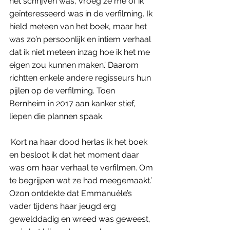
het schrijven was, vroeg ze me of ik 
geïnteresseerd was in de verfilming. Ik 
hield meteen van het boek, maar het 
was zo’n persoonlijk en intiem verhaal 
dat ik niet meteen inzag hoe ik het me 
eigen zou kunnen maken.’ Daarom 
richtten enkele andere regisseurs hun 
pijlen op de verfilming. Toen 
Bernheim in 2017 aan kanker stief, 
liepen die plannen spaak. 
‘Kort na haar dood herlas ik het boek 
en besloot ik dat het moment daar 
was om haar verhaal te verfilmen. Om 
te begrijpen wat ze had meegemaakt.’ 
Ozon ontdekte dat Emmanuèle’s 
vader tijdens haar jeugd erg 
gewelddadig en wreed was geweest, 