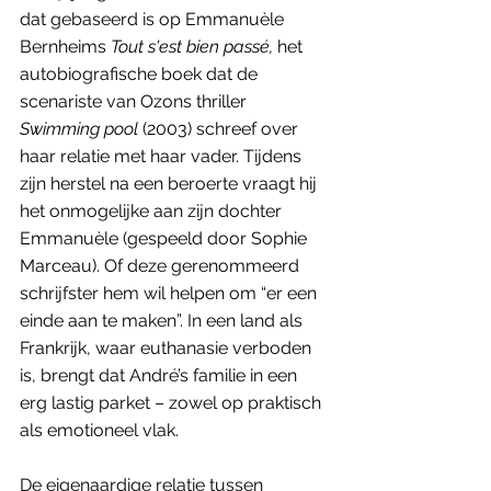
dat gebaseerd is op Emmanuèle 
Bernheims 
Tout s'est bien passé,
 het 
autobiografische boek dat de 
scenariste van Ozons thriller 
Swimming pool
 (2003) schreef over 
haar relatie met haar vader. Tijdens 
zijn herstel na een beroerte vraagt hij 
het onmogelijke aan zijn dochter 
Emmanuèle (gespeeld door Sophie 
Marceau). Of deze gerenommeerd 
schrijfster hem wil helpen om “er een 
einde aan te maken”. In een land als 
Frankrijk, waar euthanasie verboden 
is, brengt dat André’s familie in een 
erg lastig parket – zowel op praktisch 
als emotioneel vlak. 
De eigenaardige relatie tussen 