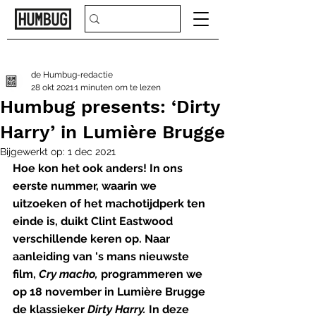
de Humbug-redactie
28 okt 2021
1 minuten om te lezen
Humbug presents: ‘Dirty
Harry’ in Lumière Brugge
Bijgewerkt op:
1 dec 2021
Hoe kon het ook anders! In ons 
eerste nummer, waarin we 
uitzoeken of het machotijdperk ten 
einde is, duikt Clint Eastwood 
verschillende keren op. Naar 
aanleiding van 's mans nieuwste 
film, 
Cry macho,
 programmeren we 
op 18 november in Lumière Brugge 
de klassieker 
Dirty Harry. 
In deze 