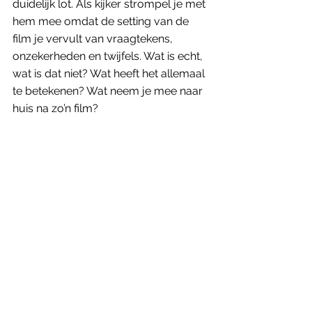
duidelijk lot. Als kijker strompel je met 
hem mee omdat de setting van de 
film je vervult van vraagtekens, 
onzekerheden en twijfels. Wat is echt, 
wat is dat niet? Wat heeft het allemaal 
te betekenen? Wat neem je mee naar 
huis na zo’n film? 
Manipulatie
Die ingebouwde onzekerheden zijn 
een bewuste schrijf- en regiekeuze 
van Lowery. Het maakt van hem een 
pientere manipulator die de ambigue 
kwaliteiten van cinema kent. Net als 
het leven heeft een film niet altijd 
eenduidige antwoorden. Kan hij je om 