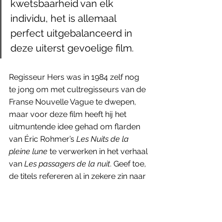
kwetsbaarheid van elk 
individu, het is allemaal 
perfect uitgebalanceerd in 
deze uiterst gevoelige film. 
Regisseur Hers was in 1984 zelf nog 
te jong om met cultregisseurs van de 
Franse Nouvelle Vague te dwepen, 
maar voor deze film heeft hij het 
uitmuntende idee gehad om flarden 
van Éric Rohmer’s 
Les Nuits de la 
pleine lune
 te verwerken in het verhaal 
van 
Les passagers de la nuit
. Geef toe, 
de titels refereren al in zekere zin naar 
elkaar. Het is ook geen toeval dat er 
vele raakpunten bestaan tussen het 
fragiele personage van Talulah en 