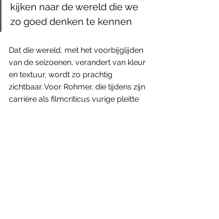
kijken naar de wereld die we 
zo goed denken te kennen
Dat die wereld, met het voorbijglijden 
van de seizoenen, verandert van kleur 
en textuur, wordt zo prachtig 
zichtbaar. Voor Rohmer, die tijdens zijn 
carrière als filmcriticus vurige pleitte 
voor de erkenning van cinema als een 
volwaardige kunstvorm, is cinema 
immers meer dan een verhaal. 
Hoewel zijn films wel eens spottend 
‘cinema bavard’ worden genoemd, 
omwille van de lange praatscènes, 
mogen we niet vergeten dat Rohmer 
steeds oog heeft voor de 
visualisering van het verhaal.