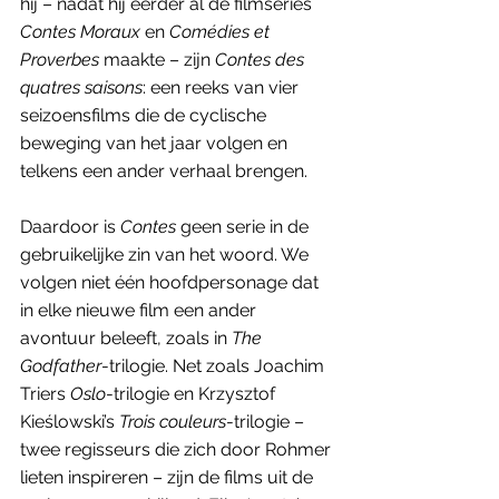
hij – nadat hij eerder al de filmseries 
Contes Moraux
 en 
Comédies et 
Proverbes
 maakte – zijn 
Contes des 
quatres saisons
: een reeks van vier 
seizoensfilms die de cyclische 
beweging van het jaar volgen en 
telkens een ander verhaal brengen. 
Daardoor is 
Contes
 geen serie in de 
gebruikelijke zin van het woord. We 
volgen niet één hoofdpersonage dat 
in elke nieuwe film een ander 
avontuur beleeft, zoals in 
The 
Godfather
-trilogie. Net zoals Joachim 
Triers 
Oslo
-trilogie en Krzysztof 
Kieślowski’s 
Trois couleurs
-trilogie – 
twee regisseurs die zich door Rohmer 
lieten inspireren – zijn de films uit de 