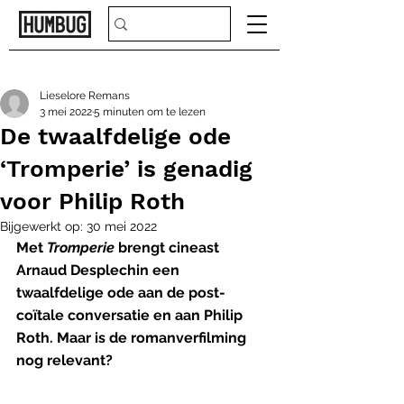
Lieselore Remans
3 mei 2022
5 minuten om te lezen
De twaalfdelige ode
‘Tromperie’ is genadig
voor Philip Roth
Bijgewerkt op:
30 mei 2022
Met 
Tromperie 
brengt cineast 
Arnaud Desplechin een 
twaalfdelige ode aan de post-
coïtale conversatie en aan Philip 
Roth. Maar is de romanverfilming 
nog relevant?