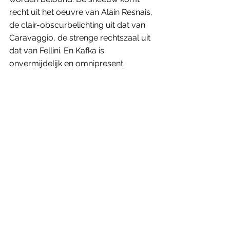
recht uit het oeuvre van Alain Resnais, 
de clair-obscurbelichting uit dat van 
Caravaggio, de strenge rechtszaal uit 
dat van Fellini. En Kafka is 
onvermijdelijk en omnipresent. 
Het hoofdstuk dat het meest de 
grenzen van fictie en tijd overschrijdt, 
is zonder twijfel ‘IX Le procès’. Philip 
staat terecht voor alle 
vrouwonvriendelijke praat die hij in 
zijn eerdere boeken heeft verkocht. 
'Welke vrouwen? Ze zijn niet echt, ze 
zijn slechts woorden.' Podyladès weet 
hoe hij de ambiguïteit van Philips 
moraal moet vertolken: heerlijk 
arrogant en pijnlijk misogyn 