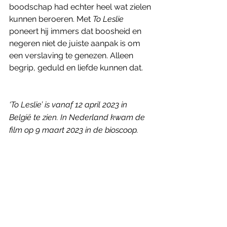
boodschap had echter heel wat zielen 
kunnen beroeren. Met 
To Leslie 
poneert hij immers dat boosheid en 
negeren niet de juiste aanpak is om 
een verslaving te genezen. Alleen 
begrip, geduld en liefde kunnen dat. 
‘To Leslie’ is vanaf 12 april 2023 in 
België te zien. In Nederland kwam de 
film op 9 maart 2023 in de bioscoop.
Genoten van dit artikel? Neem een 
jaarabonnement op Humbug en 
ontvang elk kwartaal een 
oogstrelend magazine in je bus. Zo 
maak je meteen ook onafhankelijke 
filmjournalistiek mogelijk.