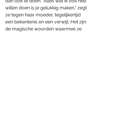
dan ook te doen. “Alles wat ik ooit heb 
willen doen is je gelukkig maken,” zegt 
ze tegen haar moeder, tegelijkertijd 
een bekentenis en een verwijt. Het zijn 
de magische woorden waarmee ze 
niet zozeer haar moeder zelf, maar 
wel datgene wat haar al die tijd heeft 
opgejaagd weet los te laten. 
'The eternal daughter' kwam op 29 juni 
2023 in de Nederlandse zalen. In 
België landt de film op 27 september 
2023 in de bioscoop.
Genoten van dit artikel? Neem een 
jaarabonnement op Humbug en 
ontvang elk kwartaal een 
oogstrelend magazine in je bus. Zo 