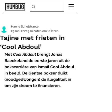
Hanne Schelstraete
25 mei 2022
3 minuten om te lezen
Tajine met frieten in
‘Cool Abdoul’
Met 
Cool Abdoul
 brengt Jonas 
Baeckeland de eerste jaren uit de 
bokscarrière van Ismaïl Cool Abdoul 
in beeld. De Gentse bokser duikt 
(noodgedwongen) de illegaliteit in 
om zijn droom te financieren.   