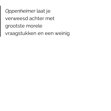
Oppenheimer
 laat je 
verweesd achter met 
grootste morele 
vraagstukken en een weinig 
hoopvolle visie op waar de 
mens toe in staat is.
Een groot deel van de film bestaat 
daarnaast ook uit zwartwit-fotografie. 
Alle scènes die het perspectief van 
Strauss belichamen, baden in een 
contrastrijk zwartwit dat enkel maar 
bijdraagt aan de intieme grootsheid 
die de film uitdraagt. Een aanpak die 
zeker loont tijdens de hoorzittingen in 
de derde akte van de film. De 