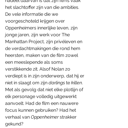
nadeel daarvan is dat zijn films vaak 
het slachtoffer zijn van die ambities. 
De vele informatie die we 
voorgeschoteld krijgen over 
Oppenheimers innerlijke leven, zijn 
jonge jaren, zijn werk voor The 
Manhattan Project, zijn privéleven en 
de verdachtmakingen die rond hem 
heersten, maken van de film zowel 
een meeslepende als soms 
verstikkende zit. Alsof Nolan zo 
verdiept is in zijn onderwerp, dat hij er 
niet in slaagt om zijn 
darlings 
te 
killen
. 
Met als gevolg dat niet elke plotlijn of 
elk personage volledig uitgewerkt 
aanvoelt. Had de film een nauwere 
focus kunnen gebruiken? Had het 
verhaal van 
Oppenheimer
 strakker 
gekund? 