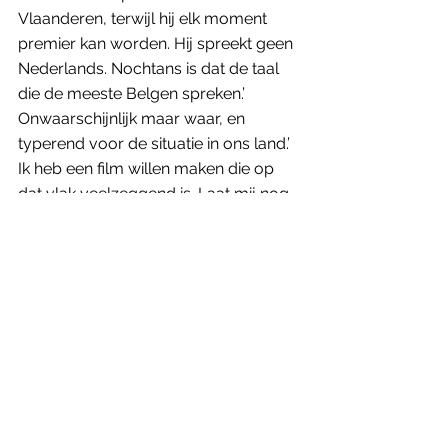
Vlaanderen, terwijl hij elk moment 
premier kan worden. Hij spreekt geen 
Nederlands. Nochtans is dat de taal 
die de meeste Belgen spreken.’ 
Onwaarschijnlijk maar waar, en 
typerend voor de situatie in ons land.’ 
Ik heb een film willen maken die op 
dat vlak veelzeggend is. Laat mij nog 
een stap verder gaan. Bernard 
Wesphael is niet het onderwerp van 
deze film, België is dat.’
‘Liefde is het mooiste wat er 
is, maar ik wilde ook laten 
zien hoe gewelddadig en 
destructief het kan zijn.’ 