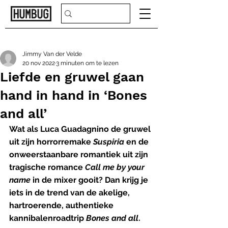
Jimmy Van der Velde
20 nov 2022
3 minuten om te lezen
Liefde en gruwel gaan
hand in hand in ‘Bones
and all’
Wat als Luca Guadagnino de gruwel 
uit zijn horrorremake 
Suspiria
 en de 
onweerstaanbare romantiek uit zijn 
tragische romance 
Call me by your 
name 
in de mixer gooit? Dan krijg je 
iets in de trend van de akelige, 
hartroerende, authentieke 
kannibalenroadtrip 
Bones and all
. 