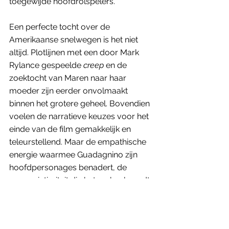
toegewijde hoofdrolspelers.
Een perfecte tocht over de 
Amerikaanse snelwegen is het niet 
altijd. Plotlijnen met een door Mark 
Rylance gespeelde 
creep
 en de 
zoektocht van Maren naar haar 
moeder zijn eerder onvolmaakt 
binnen het grotere geheel. Bovendien 
voelen de narratieve keuzes voor het 
einde van de film gemakkelijk en 
teleurstellend. Maar de empathische 
energie waarmee Guadagnino zijn 
hoofdpersonages benadert, de 
warme intimiteit die het verhaal voedt, 
de authenticiteit van de setting en het 
gore sfeertje dat onder je huid kruipt, 
maken van 
Bones and all
 een film die 