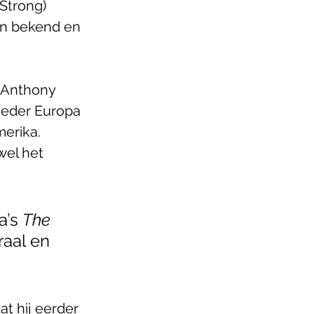
Strong) 
en bekend en 
(Anthony 
oeder Europa 
erika. 
wel het 
’s 
The 
aal en 
t hij eerder 