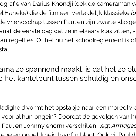
ografie van Darius Khondji (ook de cameraman v
 Haneke) die de film een verleidelijk klassieke 
l
de vriendschap tussen Paul en zijn zwarte klasg
vanaf de eerste dag dat ze in elkaars klas zitten, 
aan regeltjes. Of het nu het schoolreglement is o
tal. 
ama zo spannend maakt, is dat het zo el
p het kantelpunt tussen schuldig en onsc
adigheid vormt het opstapje naar een moreel vra
js voor al hun ongein? Doordat de gevolgen van h
Paul en Johnny enorm verschillen, legt 
Armaged
ilege en ongelijkheid haarfijn bloot. Ook bij Paul 