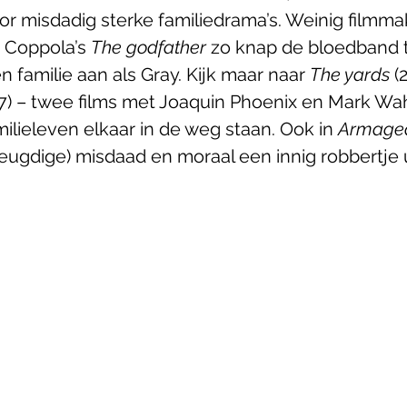
oor misdadig sterke familiedrama’s. Weinig filmm
 Coppola’s 
The godfather
 zo knap de bloedband 
 familie aan als Gray. Kijk maar naar 
The yards
 (
07) – twee films met Joaquin Phoenix en Mark Wa
amilieleven elkaar in de weg staan. Ook in 
Armaged
jeugdige) misdaad en moraal een innig robbertje u