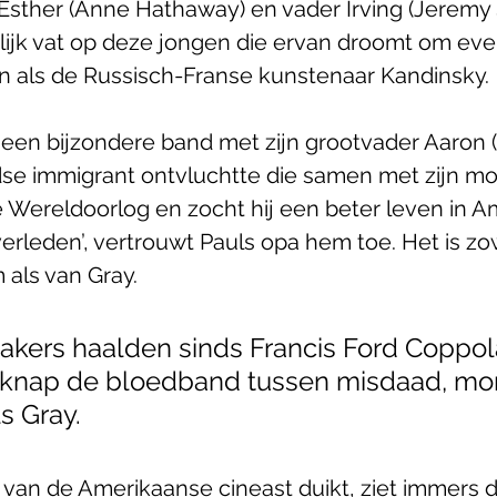
r Esther (Anne Hathaway) en vader Irving (Jeremy 
lijk vat op deze jongen die ervan droomt om ev
 als de Russisch-Franse kunstenaar Kandinsky. 
j een bijzondere band met zijn grootvader Aaron 
dse immigrant ontvluchtte die samen met zijn m
 Wereldoorlog en zocht hij een beter leven in Am
verleden’, vertrouwt Pauls opa hem toe. Het is zo
 als van Gray. 
akers haalden sinds Francis Ford Coppola
 knap de bloedband tussen misdaad, mor
s Gray. 
 van de Amerikaanse cineast duikt, ziet immers da