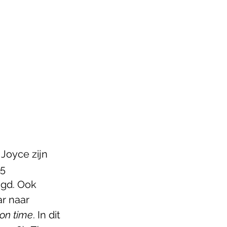
Joyce zijn 
5 
ugd. Ook 
ar naar 
n time
. In dit 