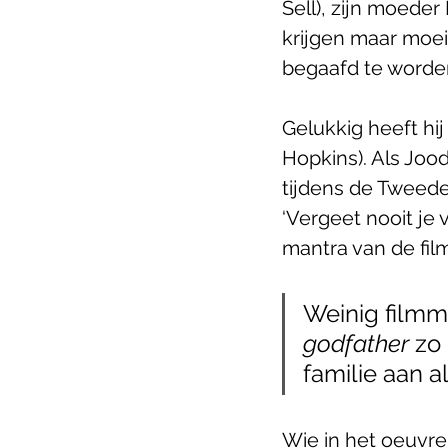
Sell), zijn moede
krijgen maar moei
begaafd te worden
Gelukkig heeft hi
Hopkins). Als Joo
tijdens de Tweede
‘Vergeet nooit je 
mantra van de film
Weinig filmm
godfather 
zo
familie aan al
Wie in het oeuvre