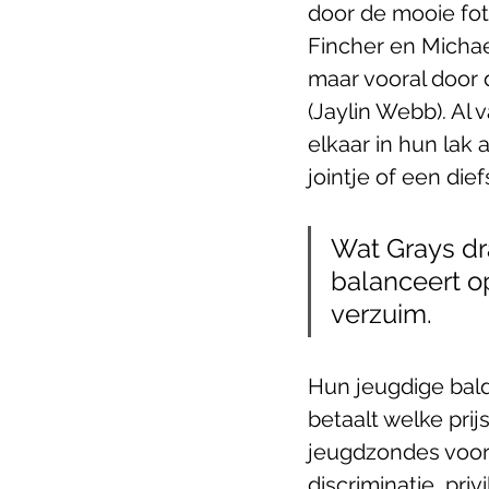
door de mooie fot
Fincher en Michael
maar vooral door 
(Jaylin Webb). Al 
elkaar in hun lak 
jointje of een diefs
Wat Grays dr
balanceert o
verzuim. 
Hun jeugdige bald
betaalt welke pri
jeugdzondes voor 
discriminatie, priv