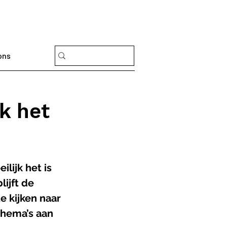
ons
k het
lijk het is 
ijft de 
te kijken naar 
thema’s aan 