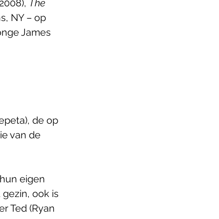
(2008), 
The 
s, NY – op 
jonge James 
epeta), de op 
ie van de 
 hun eigen 
gezin, ook is 
er Ted (Ryan 