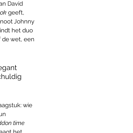
an David 
ook
 geeft, 
enoot Johnny 
vindt het duo 
f de wet, een 
egant 
huldig 
agstuk: wie 
un 
don time 
daagt het 