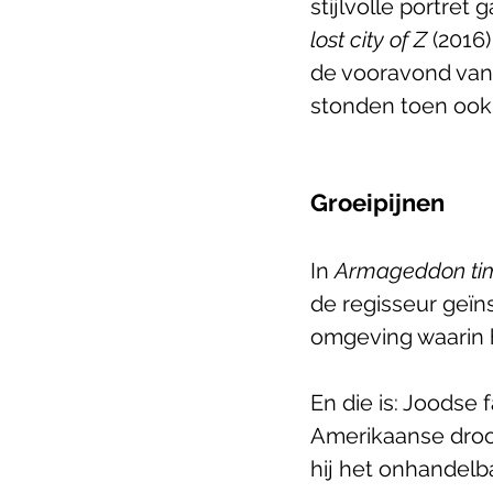
stijlvolle portret
lost city of Z 
(2016)
de vooravond van 
stonden toen ook 
Groeipijnen
In 
Armageddon ti
de regisseur geïn
omgeving waarin hi
En die is: Joodse
Amerikaanse droom
hij het onhandelb