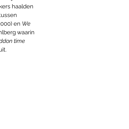
akers haalden 
tussen 
2000) en 
We 
hlberg waarin 
don time 
it. 