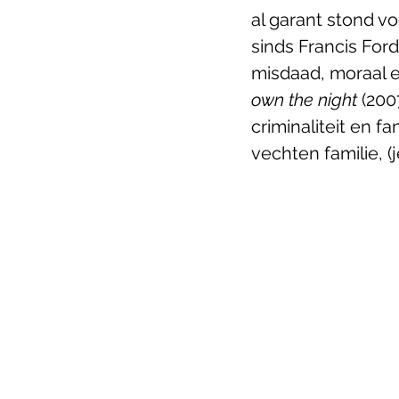
al garant stond v
sinds Francis Ford
misdaad, moraal en
own the night
 (20
criminaliteit en f
vechten familie, (