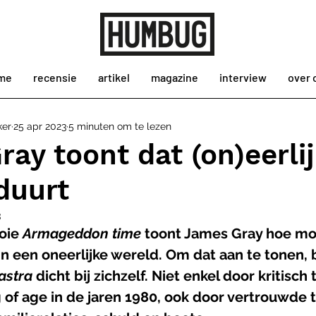
me
recensie
artikel
magazine
interview
over 
ker
25 apr 2023
5 minuten om te lezen
ay toont dat (on)eerlij
duurt
3
oie 
Armageddon time 
toont James Gray hoe moei
 in een oneerlijke wereld. Om dat aan te tonen, bl
astra 
dicht bij zichzelf. Niet enkel door kritisch 
 of age in de jaren 1980, ook door vertrouwde 