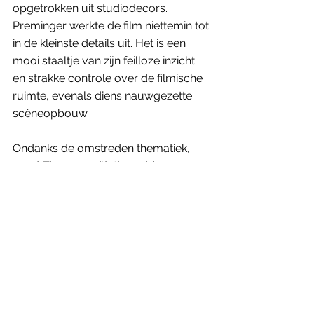
opgetrokken uit studiodecors. 
Preminger werkte de film niettemin tot 
in de kleinste details uit. Het is een 
mooi staaltje van zijn feilloze inzicht 
en strakke controle over de filmische 
ruimte, evenals diens nauwgezette 
scèneopbouw.
Ondanks de omstreden thematiek, 
werd 
The man with the golden arm
een doorslaand succes. Het leverde 
Sinatra – die ter voorbereiding ook 
enkele ontwenningsklinieken ging 
bezoeken – een Oscarnominatie op in 
de categorie beste acteur, die helaas 
niet verzilverd werd. 