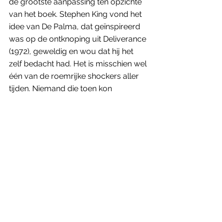
de grootste aanpassing ten opzichte 
van het boek. Stephen King vond het 
idee van De Palma, dat geïnspireerd 
was op de ontknoping uit Deliverance 
(1972), geweldig en wou dat hij het 
zelf bedacht had. Het is misschien wel 
één van de roemrijke shockers aller 
tijden. Niemand die toen kon 
vermoeden dat de film zou uitgroeien 
tot een regelrechte klassieker, die 
iedereen de stuipen op het lijf joeg en 
zelfs na 46 jaar nog niks van zijn 
kracht heeft ingeboet.
Sun Screens loopt van 1 juli tot en met 
15 augustus 2022 in de Brusselse 
Cinema Palace. 'Carrie'  wordt de 