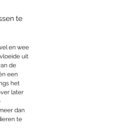
ssen te 
wel en wee 
loeide uit 
van de 
én een 
ngs het 
er later 
 
 meer dan 
ieren te 