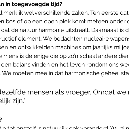
n in toegevoegde tijd? 
 Al merk ik wel verschillende zaken. Ten eerste dat
een bos of op een open plek komt meteen onder de
 dat de natuur harmonie uitstraalt. Daarnaast is
tructief element. We bedachten nucleaire wapen
en en ontwikkelden machines om jaarlijks miljo
 mens is de enige die op zo’n schaal andere dier
een balans vinden en het leven rondom ons wee
. We moeten mee in dat harmonische geheel sta
t dezelfde mensen als vroeger. Omdat we n
jk zijn.’
? 
tie tot onszelf is natuurlijk ook veranderd. Wij zijn