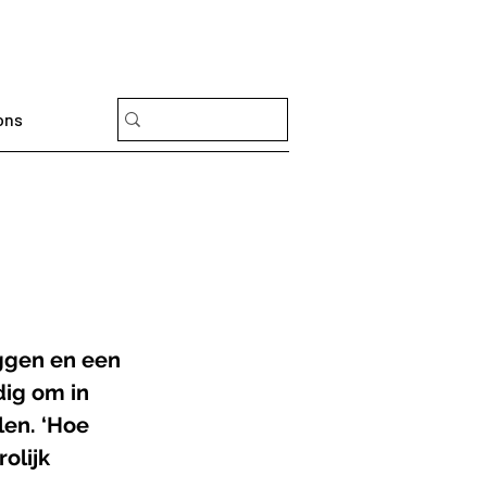
ons
ggen en een 
ig om in 
en. ‘Hoe 
olijk 