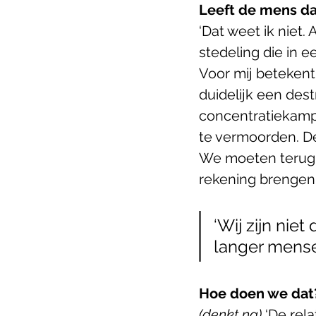
Leeft de mens da
‘Dat weet ik niet.
stedeling die in 
Voor mij betekent
duidelijk een des
concentratiekamp
te vermoorden. De
We moeten terug 
rekening brengen
‘Wij zijn nie
langer menseli
Hoe doen we dat
(denkt na)
 ‘De rela