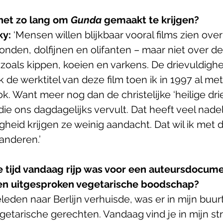
et zo lang om 
Gunda
 gemaakt te krijgen?
y: 
‘Mensen willen blijkbaar vooral films zien over
nden, dolfijnen en olifanten – maar niet over de
 zoals kippen, koeien en varkens. De drievuldigh
ok de werktitel van deze film toen ik in 1997 al met
k. Want meer nog dan de christelijke ‘heilige dri
y die ons dagdagelijks vervult. Dat heeft veel nadel
eid krijgen ze weinig aandacht. Dat wil ik met 
anderen.’
e tijd vandaag rijp was voor een auteursdocume
en uitgesproken vegetarische boodschap?
 geleden naar Berlijn verhuisde, was er in mijn buur
etarische gerechten. Vandaag vind je in mijn stra