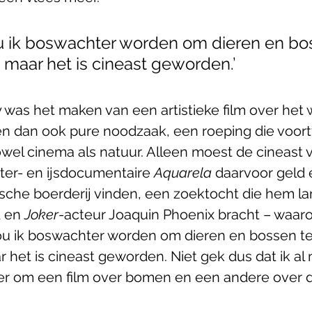
ou ik boswachter worden om dieren en bo
maar het is cineast geworden.’
was het maken van een artistieke film over het 
en dan ook pure noodzaak, een roeping die voortv
owel cinema als natuur. Alleen moest de cineast 
er- en ijsdocumentaire 
Aquarela
 daarvoor geld 
sche boerderij vinden, een zoektocht die hem la
 en 
Joker
-acteur Joaquin Phoenix bracht – waarov
wou ik boswachter worden om dieren en bossen te
het is cineast geworden. Niet gek dus dat ik al
eer om een film over bomen en een andere over d