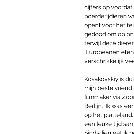
cijfers op voordat 
boerderijdieren w
opent voor het fei
gedood om op ons 
terwijl deze dier
‘Europeanen eten j
verschrikkelijk veel
Kosakovskiy is dui
mijn beste vriend
filmmaker via Zoo
Berlijn. ‘Ik was e
op het platteland
een leuke tijd sam
Sindsdien eet ik g