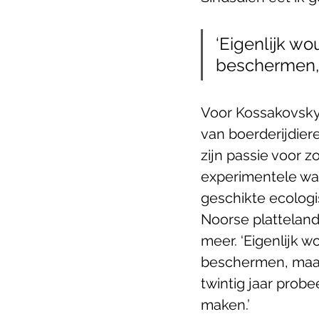
‘Eigenlijk w
beschermen, 
Voor Kossakovsky 
van boerderijdier
zijn passie voor z
experimentele wat
geschikte ecologi
Noorse platteland
meer. ‘Eigenlijk 
beschermen, maar 
twintig jaar prob
maken.’