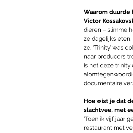
Waarom duurde h
Victor Kossakovsk
dieren – slimme ho
ze dagelijks eten,
ze. ‘Trinity’ was o
naar producers tro
is het deze trinit
alomtegenwoordigh
documentaire ver
Hoe wist je dat d
slachtvee, met e
‘Toen ik vijf jaar
restaurant met veg