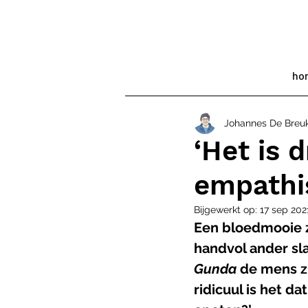
ho
Johannes De Breu
‘Het is 
empathis
Bijgewerkt op:
17 sep 202
Een bloedmooie z
handvol ander sla
Gunda
 de mens z
ridicuul is het d