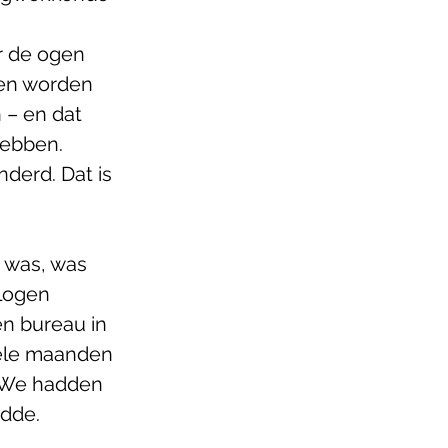
r de ogen 
pen worden 
– en dat 
hebben. 
derd. Dat is 
r was, was 
logen 
n bureau in 
kele maanden 
. We hadden 
ndde. 