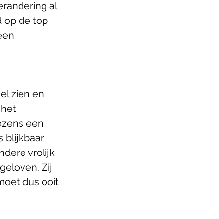
erandering al 
d op de top 
een 
el zien en 
 het 
ezens een 
 blijkbaar 
dere vrolijk 
geloven. Zij 
moet dus ooit 