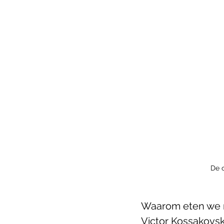
De o
Waarom eten we nog
Victor Kossakovs