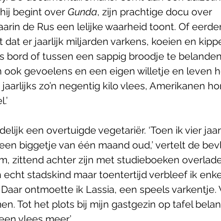
hij begint over 
Gunda
, zijn prachtige docu over 
aarin de Rus een lelijke waarheid toont. Of eerde
t dat er jaarlijk miljarden varkens, koeien en kip
bord of tussen een sappig broodje te belanden 
en ook gevoelens en een eigen willetje en leven 
aarlijks zo’n negentig kilo vlees, Amerikanen hon
.’ 
delijk een overtuigde vegetariër. ‘Toen ik vier jaa
 een biggetje van één maand oud,’ vertelt de bev
m, zittend achter zijn met studieboeken overlade
en echt stadskind maar toentertijd verbleef ik en
. Daar ontmoette ik Lassia, een speels varkentje
en. Tot het plots bij mijn gastgezin op tafel bela
een vlees meer.’