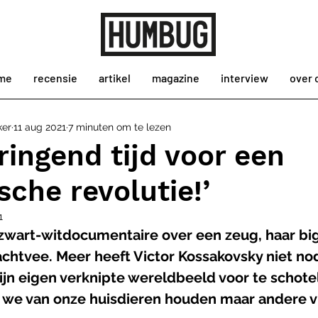
me
recensie
artikel
magazine
interview
over 
ker
11 aug 2021
7 minuten om te lezen
dringend tijd voor een
che revolutie!’
1
wart-witdocumentaire over een zeug, haar bi
chtvee. Meer heeft Victor Kossakovsky niet nod
ijn eigen verknipte wereldbeeld voor te schotel
at we van onze huisdieren houden maar andere vr