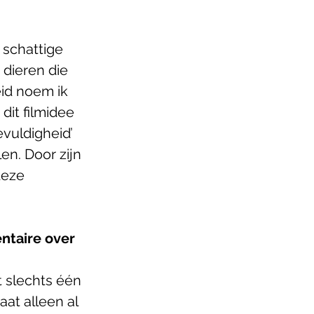
 schattige 
 dieren die 
eid noem ik 
 dit filmidee 
evuldigheid’ 
en. Door zijn 
deze 
ntaire over 
t slechts één 
at alleen al 