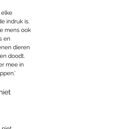
 elke 
 indruk is. 
 de mens ook 
s en 
enen dieren 
en doodt. 
r mee in 
ppen.’
iet 
 niet 