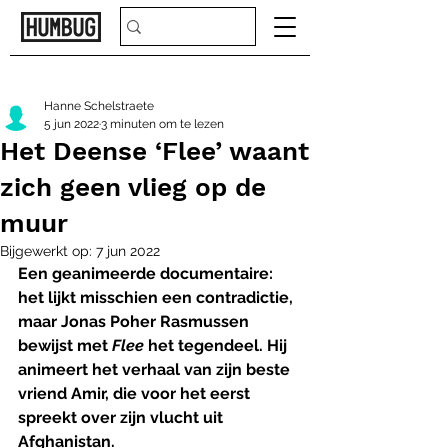
Hanne Schelstraete
5 jun 2022
3 minuten om te lezen
Het Deense ‘Flee’ waant
zich geen vlieg op de
muur
Bijgewerkt op:
7 jun 2022
Een geanimeerde documentaire: 
het lijkt misschien een contradictie, 
maar Jonas Poher Rasmussen 
bewijst met 
Flee 
het tegendeel. Hij 
animeert het verhaal van zijn beste 
vriend Amir, die voor het eerst 
spreekt over zijn vlucht uit 
Afghanistan.