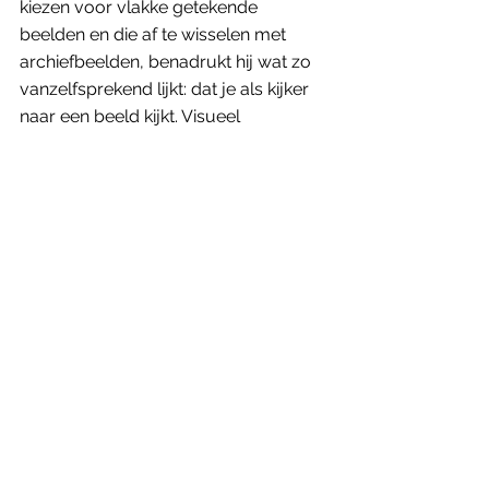
kiezen voor vlakke getekende 
beelden en die af te wisselen met 
archiefbeelden, benadrukt hij wat zo 
vanzelfsprekend lijkt: dat je als kijker 
naar een beeld kijkt. Visueel 
beklemtoont hij dat hij geen neutrale 
blik op de werkelijkheid biedt, maar 
een persoonlijk en gemedieerd 
perspectief. 
Flee
 maakte hij niet als 
regisseur maar als vriend.
'Flee' is vanaf 31 mei 2022 te zien in de 
Belgische bioscopen. In Nederland 
kwam de film op 3 maart 2022 in de 
zalen. 
Genoten van dit artikel? Neem een 