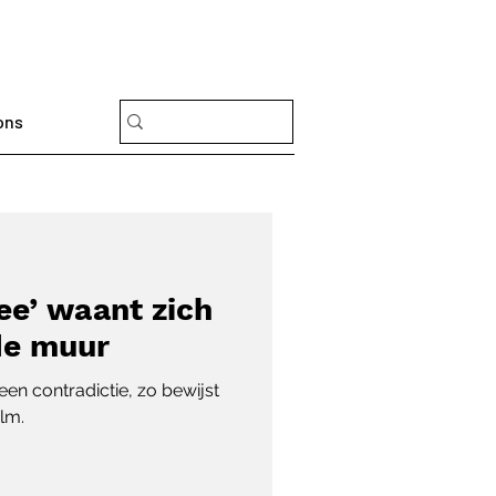
ons
ee’ waant zich
de muur
en contradictie, zo bewijst
lm.