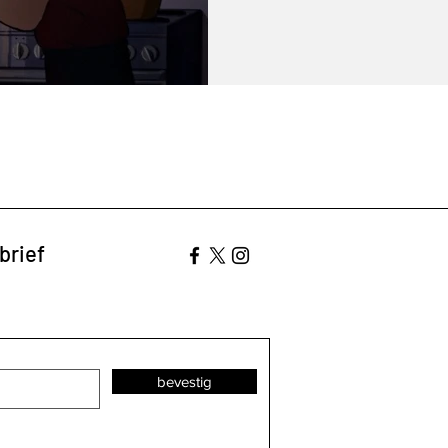
brief
bevestig