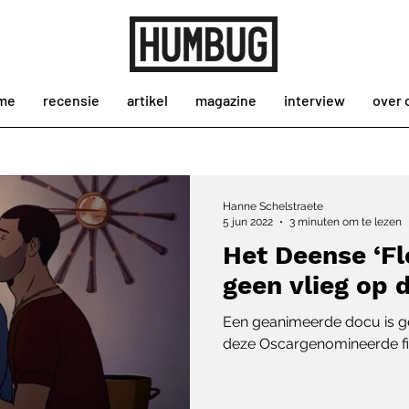
me
recensie
artikel
magazine
interview
over 
Hanne Schelstraete
5 jun 2022
3 minuten om te lezen
Het Deense ‘Fl
geen vlieg op 
Een geanimeerde docu is ge
deze Oscargenomineerde fi