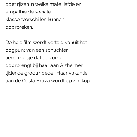
doet rijzen in welke mate liefde en 
empathie de sociale 
klassenverschillen kunnen 
doorbreken. 
De hele film wordt verteld vanuit het 
oogpunt van een schuchter 
tienermeisje dat de zomer 
doorbrengt bij haar aan Alzheimer 
lijdende grootmoeder. Haar vakantie 
aan de Costa Brava wordt op zijn kop 
gezet door de komst van een rebelse 
leeftijdgenote. 
Niettegenstaande hun sterk 
verschillende temperament 
ontwikkelt ze met haar toch een innige 
vriendschap ontwikkelt. Die wordt 