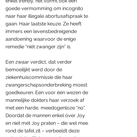
enkel trendy, het vormt ook een 
goede vermomming om incognito 
naar haar illegale abortusafspraak te 
gaan. Haar laatste keuze. Ze heeft 
immers een levensbedreigende 
aandoening waarvoor de enige 
remedie “niét zwanger zijn” is. 
Een zwaar verdict, dat verder 
bemoeilijkt werd door de 
ziekenhuiscommissie die haar 
zwangerschapsonderbreking moest 
goedkeuren. Eén voor één wezen de 
mannelijke dokters haar verzoek af 
met een harde, meedogenloze “no”. 
Doordat de mannen enkel óver Joy 
en niet mét Joy praten – die wel mee 
rond de tafel zit – verbeeldt deze 