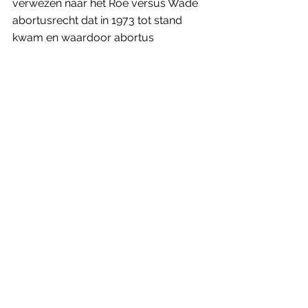
verwezen naar het Roe versus Wade 
abortusrecht dat in 1973 tot stand 
kwam en waardoor abortus 
gelegaliseerd werd. Het is uiterst 
pijnlijk om te zien hoe 
Call Jane
intussen ingehaald werd door de 
realiteit. Enkele maanden na de 
première van de film in januari 2022, 
werd aangekondigd dat het 
abortusrecht Roe versus Wade in de 
VS teruggedraaid zou worden. 
Hoewel 
Call Jane
 als film urgenter en 
indringender had gekund, is zijn 
onderwerp en boodschap daarom 
wel ijzersterk.
‘Call Jane’ is vanaf 30 november 2022 