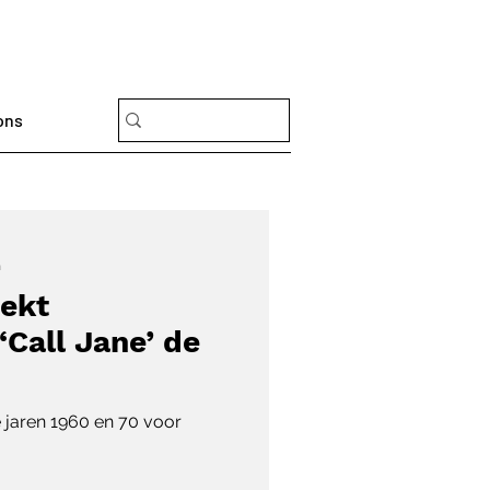
ons
n
eekt
Call Jane’ de
e jaren 1960 en 70 voor