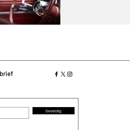
brief
bevestig