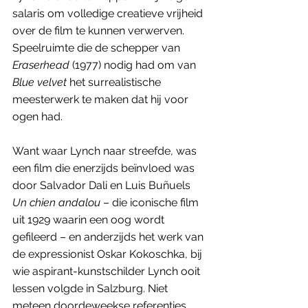
salaris om volledige creatieve vrijheid 
over de film te kunnen verwerven.  
Speelruimte die de schepper van 
Eraserhead
 (1977) nodig had om van 
Blue velvet
 het surrealistische 
meesterwerk te maken dat hij voor 
ogen had. 
Want waar Lynch naar streefde, was 
een film die enerzijds beïnvloed was 
door Salvador Dali en Luis Buñuels 
Un chien andalou
 – die iconische film 
uit 1929 waarin een oog wordt 
gefileerd – en anderzijds het werk van 
de expressionist Oskar Kokoschka, bij 
wie aspirant-kunstschilder Lynch ooit 
lessen volgde in Salzburg. Niet 
meteen doordeweekse referenties 