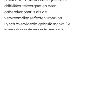
driftkikker tekeergaat en even 
onberekenbaar is als de 
vervreemdingseffecten waarvan 
Lynch overvloedig gebruik maakt. De 
hypnotiserende score is van de in 
New Jersey geboren, klassiek 
geschoolde Angelo Badalamenti, die 
de vaste huiscomponist van de 
regisseur werd. 
De meerdere betekenislagen van 
deze cultfilm werden al bijna tot 
vervelens toe geanalyseerd in de 
meest uiteenlopende cinefiele 
tijdschriften. Toch blijft Blue velvet tot 
op de dag van vandaag één groot 
mysterie dat al zijn geheimen nog 