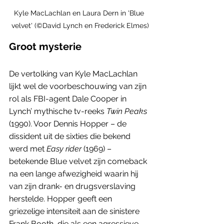
Kyle MacLachlan en Laura Dern in 'Blue 
velvet' (©David Lynch en Frederick Elmes)
Groot mysterie
De vertolking van Kyle MacLachlan 
lijkt wel de voorbeschouwing van zijn 
rol als FBI-agent Dale Cooper in 
Lynch’ mythische tv-reeks 
Twin Peaks
(1990). Voor Dennis Hopper – de 
dissident uit de sixties die bekend 
werd met 
Easy rider 
(1969) – 
betekende Blue velvet zijn comeback 
na een lange afwezigheid waarin hij 
van zijn drank- en drugsverslaving 
herstelde. Hopper geeft een 
griezelige intensiteit aan de sinistere 
Frank Booth, die als een agressieve 