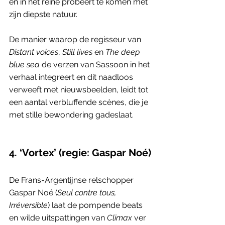
en in het reine probeert te komen met 
zijn diepste natuur.
De manier waarop de regisseur van 
Distant voices
, 
Still lives
 en 
The deep 
blue sea
 de verzen van Sassoon in het 
verhaal integreert en dit naadloos 
verweeft met nieuwsbeelden, leidt tot 
een aantal verbluffende scènes, die je 
met stille bewondering gadeslaat. 
4. ‘Vortex’ (regie: Gaspar Noé)
​​De Frans-Argentijnse relschopper 
Gaspar Noé (
Seul contre tous, 
Irréversible
) laat de pompende beats 
en wilde uitspattingen van 
Climax
 ver 