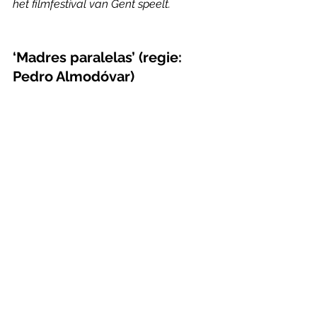
het filmfestival van Gent speelt.
‘Madres paralelas’ (regie: 
Pedro Almodóvar) 
Een ravissante Penélope Cruz vertolkt 
een professionele fotografe die 
ongewenst zwanger raakt. Op de 
kraamafdeling ontwikkelt ze een 
hechte vriendschap met een 
tienermeisje dat er alleen voor staat – 
maar hun band wordt op de proef 
gesteld. 
Madres paralelas
 sluit nauw aan bij 
Almodóvars liefdevolle 